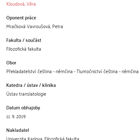
Kloudová, Věra
Oponent práce
Mračková Vavroušová, Petra
Fakulta / součást
Filozofická fakulta
Obor
Překladatelství: čeština - němčina - Tlumočnictví: čeština - němčina
Katedra / ústav / klinika
Ústav translatologie
Datum obhajoby
11. 9. 2019
Nakladatel
Univerzita Karlova, Filozofická fakulta