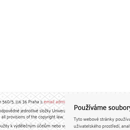
h 560/5, 116 36 Praha 1;
email: admin-repozitar [at] cuni.cz
Používáme soubor
povědné jednotlivé složky Univerzity Karlovy. / Each constituent
all provisions of the copyright law.
Tyto webové stránky používaj
užity k výdělečným účelům nebo vydávány za studijní, vědeckou
uživatelského prostředí, ana