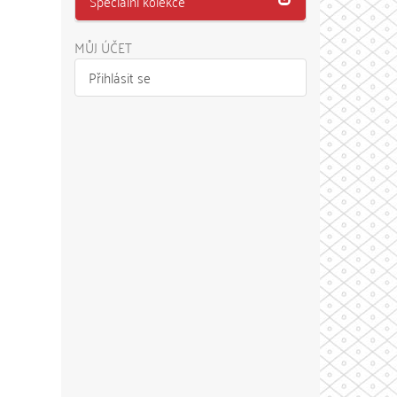
Speciální kolekce
MŮJ ÚČET
Přihlásit se