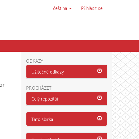
čeština
Přihlásit se
ODKAZY
Užitečné odkazy
ion
PROCHÁZET
Celý repozitář
Tato sbírka