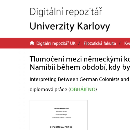
Přeskočit na obsah
Digitální repozitář UK
Filozofická fakulta
Kva
Tlumočení mezi německými kol
Namibii během období, kdy by
Interpreting Between German Colonists and 
diplomová práce (
OBHÁJENO
)