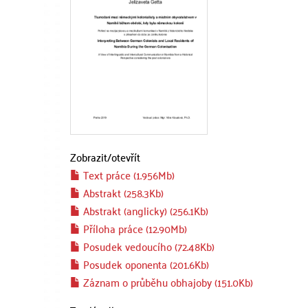
Zobrazit/
otevřít
Text práce (1.956Mb)
Abstrakt (258.3Kb)
Abstrakt (anglicky) (256.1Kb)
Příloha práce (12.90Mb)
Posudek vedoucího (72.48Kb)
Posudek oponenta (201.6Kb)
Záznam o průběhu obhajoby (151.0Kb)