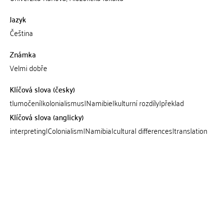
Jazyk
Čeština
Známka
Velmi dobře
Klíčová slova (česky)
tlumočení|kolonialismus|Namibie|kulturní rozdíly|překlad
Klíčová slova (anglicky)
interpreting|Colonialism|Namibia|cultural differences|translation