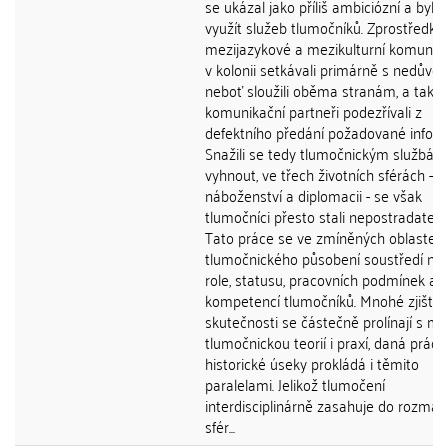
se ukázal jako příliš ambiciózní a bylo
využít služeb tlumočníků. Zprostředko
mezijazykové a mezikulturní komunik
v kolonii setkávali primárně s nedůvěr
neboť sloužili oběma stranám, a tak j
komunikační partneři podezřívali z
defektního předání požadované infor
Snažili se tedy tlumočnickým službám
vyhnout, ve třech životních sférách - p
náboženství a diplomacii - se však
tlumočníci přesto stali nepostradateln
Tato práce se ve zmíněných oblastec
tlumočnického působení soustředí na 
role, statusu, pracovních podmínek a
kompetencí tlumočníků. Mnohé zjiště
skutečnosti se částečně prolínají s m
tlumočnickou teorií i praxí, daná práce
historické úseky prokládá i těmito
paralelami. Jelikož tlumočení
interdisciplinárně zasahuje do rozman
sfér...