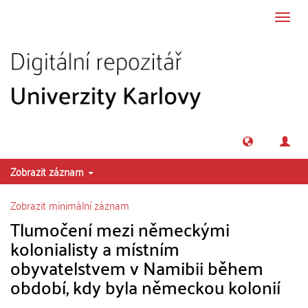
Přeskočit na obsah
Přepn
navig
Zobrazit záznam
Zobrazit minimální záznam
Tlumočení mezi německými
kolonialisty a místním
obyvatelstvem v Namibii během
období, kdy byla německou kolonií