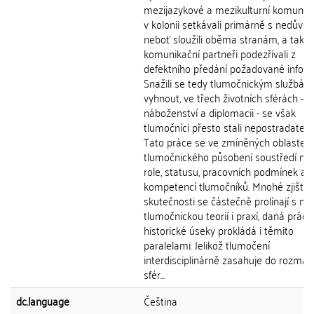
mezijazykové a mezikulturní komunik
v kolonii setkávali primárně s nedůvěr
neboť sloužili oběma stranám, a tak j
komunikační partneři podezřívali z
defektního předání požadované infor
Snažili se tedy tlumočnickým službám
vyhnout, ve třech životních sférách - p
náboženství a diplomacii - se však
tlumočníci přesto stali nepostradateln
Tato práce se ve zmíněných oblastec
tlumočnického působení soustředí na 
role, statusu, pracovních podmínek a
kompetencí tlumočníků. Mnohé zjiště
skutečnosti se částečně prolínají s m
tlumočnickou teorií i praxí, daná práce
historické úseky prokládá i těmito
paralelami. Jelikož tlumočení
interdisciplinárně zasahuje do rozman
sfér...
dc.language
Čeština