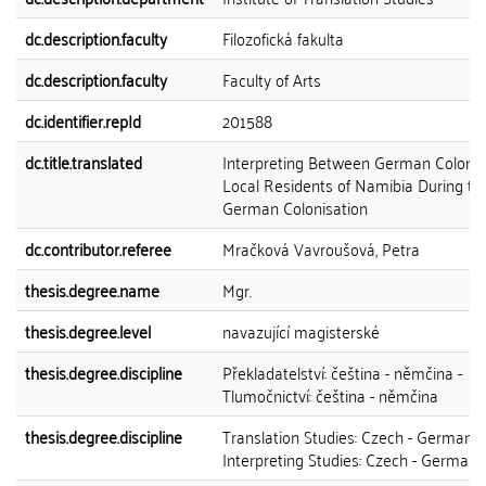
dc.description.faculty
Filozofická fakulta
dc.description.faculty
Faculty of Arts
dc.identifier.repId
201588
dc.title.translated
Interpreting Between German Colonis
Local Residents of Namibia During th
German Colonisation
dc.contributor.referee
Mračková Vavroušová, Petra
thesis.degree.name
Mgr.
thesis.degree.level
navazující magisterské
thesis.degree.discipline
Překladatelství: čeština - němčina -
Tlumočnictví: čeština - němčina
thesis.degree.discipline
Translation Studies: Czech - German -
Interpreting Studies: Czech - German