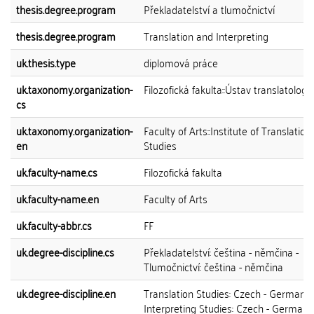
thesis.degree.program
Překladatelství a tlumočnictví
thesis.degree.program
Translation and Interpreting
uk.thesis.type
diplomová práce
uk.taxonomy.organization-
Filozofická fakulta::Ústav translatologi
cs
uk.taxonomy.organization-
Faculty of Arts::Institute of Translation
en
Studies
uk.faculty-name.cs
Filozofická fakulta
uk.faculty-name.en
Faculty of Arts
uk.faculty-abbr.cs
FF
uk.degree-discipline.cs
Překladatelství: čeština - němčina -
Tlumočnictví: čeština - němčina
uk.degree-discipline.en
Translation Studies: Czech - German -
Interpreting Studies: Czech - German