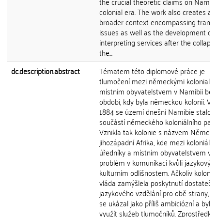
the crucial theoretic claims on Namibi
colonial era. The work also creates a
broader context encompassing transl
issues as well as the development of
interpreting services after the collapse
the...
dc.description.abstract
Tématem této diplomové práce je
tlumočení mezi německými kolonialist
místním obyvatelstvem v Namibii bě
období, kdy byla německou kolonií. V 
1884 se území dnešní Namibie stalo
součástí německého koloniálního pans
Vznikla tak kolonie s názvem Němec
jihozápadní Afrika, kde mezi koloniální
úředníky a místním obyvatelstvem vyv
problém v komunikaci kvůli jazykovým
kulturním odlišnostem. Ačkoliv koloniál
vláda zamýšlela poskytnutí dostateč
jazykového vzdělání pro obě strany, te
se ukázal jako příliš ambiciózní a bylo
využít služeb tlumočníků. Zprostředko