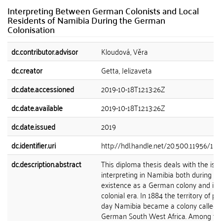
Interpreting Between German Colonists and Local
Residents of Namibia During the German
Colonisation
dc.contributor.advisor
Kloudová, Věra
dc.creator
Getta, Jelizaveta
dc.date.accessioned
2019-10-18T12:13:26Z
dc.date.available
2019-10-18T12:13:26Z
dc.date.issued
2019
dc.identifier.uri
http://hdl.handle.net/20.500.11956/11
dc.description.abstract
This diploma thesis deals with the iss
interpreting in Namibia both during its
existence as a German colony and its
colonial era. In 1884 the territory of pr
day Namibia became a colony called
German South West Africa. Among th