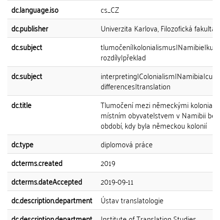
dc.language.iso
cs_CZ
dc.publisher
Univerzita Karlova, Filozofická fakulta
dc.subject
tlumočení|kolonialismus|Namibie|kultu
rozdíly|překlad
dc.subject
interpreting|Colonialism|Namibia|cultu
differences|translation
dc.title
Tlumočení mezi německými kolonialis
místním obyvatelstvem v Namibii bě
období, kdy byla německou kolonií
dc.type
diplomová práce
dcterms.created
2019
dcterms.dateAccepted
2019-09-11
dc.description.department
Ústav translatologie
dc.description.department
Institute of Translation Studies