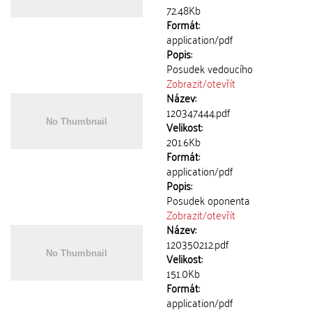
72.48Kb
Formát:
application/pdf
Popis:
Posudek vedoucího
Zobrazit/
otevřít
Název:
120347444.pdf
Velikost:
201.6Kb
Formát:
application/pdf
Popis:
Posudek oponenta
Zobrazit/
otevřít
Název:
120350212.pdf
Velikost:
151.0Kb
Formát:
application/pdf