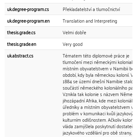
uk.degree-program.cs
Překladatelství a tlumočnictví
uk.degree-program.en
Translation and Interpreting
thesis.grade.cs
Velmi dobře
thesis.grade.en
Very good
uk.abstract.cs
Tématem této diplomové práce je
tlumočení mezi německými kolonialist
místním obyvatelstvem v Namibii bě
období, kdy byla německou kolonií. V 
1884 se území dnešní Namibie stalo
součástí německého koloniálního pans
Vznikla tak kolonie s názvem Němec
jihozápadní Afrika, kde mezi koloniální
úředníky a místním obyvatelstvem vyv
problém v komunikaci kvůli jazykovým
kulturním odlišnostem. Ačkoliv koloniál
vláda zamýšlela poskytnutí dostateč
jazykového vzdělání pro obě strany, te