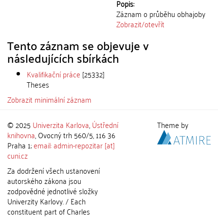
Popis:
Záznam o průběhu obhajoby
Zobrazit/
otevřít
Tento záznam se objevuje v
následujících sbírkách
Kvalifikační práce
[25332]
Theses
Zobrazit minimální záznam
© 2025
Univerzita Karlova
,
Ústřední
Theme by
knihovna
, Ovocný trh 560/5, 116 36
Praha 1;
email: admin-repozitar [at]
cuni.cz
Za dodržení všech ustanovení
autorského zákona jsou
zodpovědné jednotlivé složky
Univerzity Karlovy. / Each
constituent part of Charles