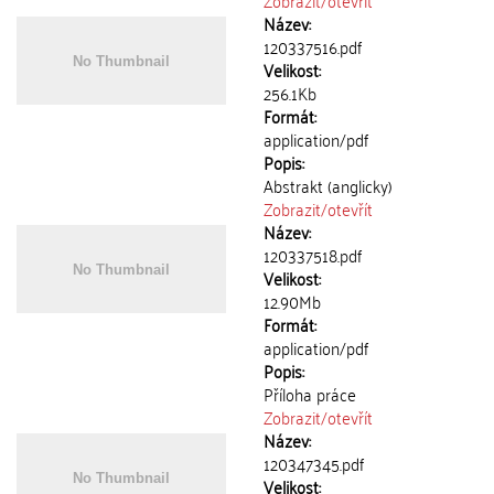
Zobrazit/
otevřít
Název:
120337516.pdf
Velikost:
256.1Kb
Formát:
application/pdf
Popis:
Abstrakt (anglicky)
Zobrazit/
otevřít
Název:
120337518.pdf
Velikost:
12.90Mb
Formát:
application/pdf
Popis:
Příloha práce
Zobrazit/
otevřít
Název:
120347345.pdf
Velikost: