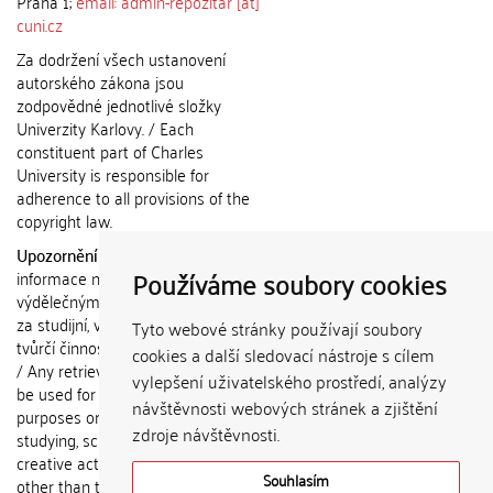
Praha 1;
email: admin-repozitar [at]
cuni.cz
Za dodržení všech ustanovení
autorského zákona jsou
zodpovědné jednotlivé složky
Univerzity Karlovy. / Each
constituent part of Charles
University is responsible for
adherence to all provisions of the
copyright law.
Upozornění / Notice:
Získané
Používáme soubory cookies
informace nemohou být použity k
výdělečným účelům nebo vydávány
za studijní, vědeckou nebo jinou
Tyto webové stránky používají soubory
tvůrčí činnost jiné osoby než autora.
cookies a další sledovací nástroje s cílem
/ Any retrieved information shall not
vylepšení uživatelského prostředí, analýzy
be used for any commercial
návštěvnosti webových stránek a zjištění
purposes or claimed as results of
zdroje návštěvnosti.
studying, scientific or any other
creative activities of any person
Souhlasím
other than the author.