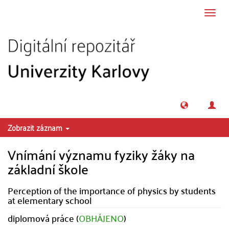
Přeskočit na obsah
Přepn
navig
Zobrazit záznam
Vnímání významu fyziky žáky na
základní škole
Perception of the importance of physics by students
at elementary school
diplomová práce (
OBHÁJENO
)