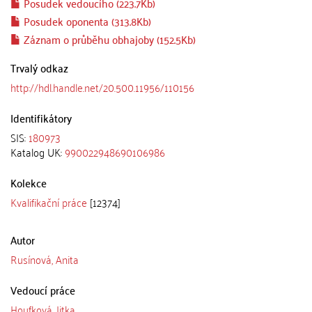
Posudek vedoucího (223.7Kb)
Posudek oponenta (313.8Kb)
Záznam o průběhu obhajoby (152.5Kb)
Trvalý odkaz
http://hdl.handle.net/20.500.11956/110156
Identifikátory
SIS:
180973
Katalog UK:
990022948690106986
Kolekce
Kvalifikační práce
[12374]
Autor
Rusínová, Anita
Vedoucí práce
Houfková, Jitka