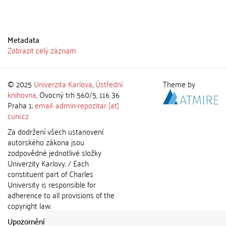
Metadata
Zobrazit celý záznam
© 2025
Univerzita Karlova
,
Ústřední
Theme by
knihovna
, Ovocný trh 560/5, 116 36
Praha 1;
email: admin-repozitar [at]
cuni.cz
Za dodržení všech ustanovení
autorského zákona jsou
zodpovědné jednotlivé složky
Univerzity Karlovy. / Each
constituent part of Charles
University is responsible for
adherence to all provisions of the
copyright law.
Upozornění / Notice:
Získané