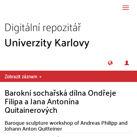
Přeskočit na obsah
Přepn
navig
Zobrazit záznam
Barokní sochařská dílna Ondřeje
Filipa a Jana Antonína
Quitainerových
Baroque sculpture workshop of Andreas Philipp and
Johann Anton Quitteiner