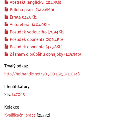
Abstrakt (anglicky) (212.7Kb)
Příloha práce (94.46Mb)
Errata (112.8Kb)
Autoreferát (404.9Kb)
Posudek vedoucího (76.94Kb)
Posudek oponenta (206.4Kb)
Posudek oponenta (475.8Kb)
Záznam o průběhu obhajoby (1.257Mb)
Trvalý odkaz
http://hdl.handle.net/20.500.11956/110148
Identifikátory
SIS:
147095
Kolekce
Kvalifikační práce
[25332]