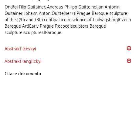
Ondřej Filip Quitainer, Andreas Philipp Quitteine|Jan Antonín
Quitainer, Johann Anton Quitteiner (1|Prague Baroque sculpture
of the 17th and 18th cent|palace residence at Ludwigsburg|Czech
Baroque Art|Early Prague Rococo|sculptors|Baroque
sculpture|sculptures|Baroque
Abstrakt (česky)
Abstrakt (anglicky)
Citace dokumentu