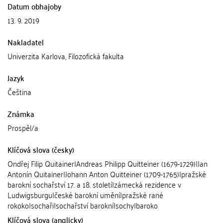
Datum obhajoby
13. 9. 2019
Nakladatel
Univerzita Karlova, Filozofická fakulta
Jazyk
Čeština
Známka
Prospěl/a
Klíčová slova (česky)
Ondřej Filip Quitainer|Andreas Philipp Quitteiner (1679-1729)|Jan
Antonín Quitainer|Johann Anton Quitteiner (1709-1765)|pražské
barokní sochařství 17. a 18. století|zámecká rezidence v
Ludwigsburgu|české barokní umění|pražské rané
rokoko|sochaři|sochařství barokní|sochy|baroko
Klíčová slova (anglicky)