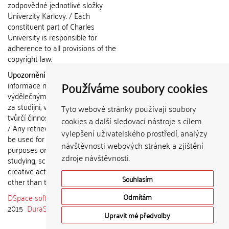
zodpovědné jednotlivé složky
Univerzity Karlovy. / Each
constituent part of Charles
University is responsible for
adherence to all provisions of the
copyright law.
Upozornění / Notice:
Získané
Používáme soubory cookies
informace nemohou být použity k
výdělečným účelům nebo vydávány
za studijní, vědeckou nebo jinou
Tyto webové stránky používají soubory
tvůrčí činnost jiné osoby než autora.
cookies a další sledovací nástroje s cílem
/ Any retrieved information shall not
vylepšení uživatelského prostředí, analýzy
be used for any commercial
návštěvnosti webových stránek a zjištění
purposes or claimed as results of
zdroje návštěvnosti.
studying, scientific or any other
creative activities of any person
Souhlasím
other than the author.
DSpace software
copyright © 2002-
Odmítám
2015
DuraSpace
Upravit mé předvolby