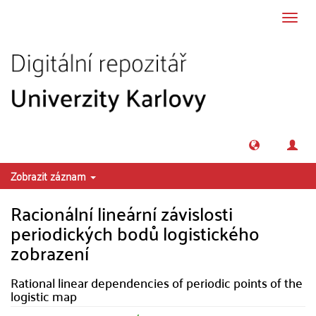
Přeskočit na obsah
Přepn
navig
Zobrazit záznam
Racionální lineární závislosti
periodických bodů logistického
zobrazení
Rational linear dependencies of periodic points of the
logistic map