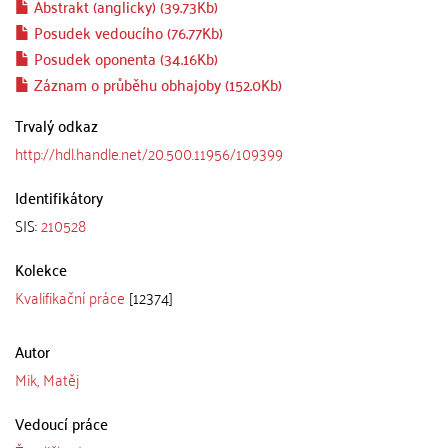
Abstrakt (anglicky) (39.73Kb)
Posudek vedoucího (76.77Kb)
Posudek oponenta (34.16Kb)
Záznam o průběhu obhajoby (152.0Kb)
Trvalý odkaz
http://hdl.handle.net/20.500.11956/109399
Identifikátory
SIS:
210528
Kolekce
Kvalifikační práce
[12374]
Autor
Mik, Matěj
Vedoucí práce