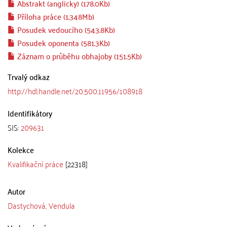
Abstrakt (anglicky) (178.0Kb)
Příloha práce (1.348Mb)
Posudek vedoucího (543.8Kb)
Posudek oponenta (581.3Kb)
Záznam o průběhu obhajoby (151.5Kb)
Trvalý odkaz
http://hdl.handle.net/20.500.11956/108918
Identifikátory
SIS:
209631
Kolekce
Kvalifikační práce
[22318]
Autor
Dastychová, Vendula