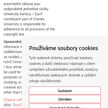
autorského zákona jsou
zodpovědné jednotlivé složky
Univerzity Karlovy. / Each
constituent part of Charles
University is responsible for
adherence to all provisions of the
copyright law.
Upozornění / Notice:
Získané
Používáme soubory cookies
informace nemohou být použity k
výdělečným účelům nebo vydávány
za studijní, vědeckou nebo jinou
Tyto webové stránky používají soubory
tvůrčí činnost jiné osoby než autora.
cookies a další sledovací nástroje s cílem
/ Any retrieved information shall not
vylepšení uživatelského prostředí, analýzy
be used for any commercial
návštěvnosti webových stránek a zjištění
purposes or claimed as results of
zdroje návštěvnosti.
studying, scientific or any other
creative activities of any person
Souhlasím
other than the author.
DSpace software
copyright © 2002-
Odmítám
2015
DuraSpace
Upravit mé předvolby