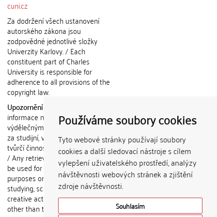
cuni.cz
Za dodržení všech ustanovení
autorského zákona jsou
zodpovědné jednotlivé složky
Univerzity Karlovy. / Each
constituent part of Charles
University is responsible for
adherence to all provisions of the
copyright law.
Upozornění / Notice:
Získané
Používáme soubory cookies
informace nemohou být použity k
výdělečným účelům nebo vydávány
za studijní, vědeckou nebo jinou
Tyto webové stránky používají soubory
tvůrčí činnost jiné osoby než autora.
cookies a další sledovací nástroje s cílem
/ Any retrieved information shall not
vylepšení uživatelského prostředí, analýzy
be used for any commercial
návštěvnosti webových stránek a zjištění
purposes or claimed as results of
zdroje návštěvnosti.
studying, scientific or any other
creative activities of any person
Souhlasím
other than the author.