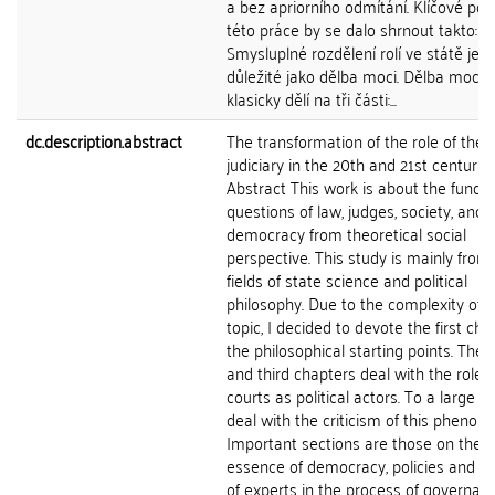
a bez apriorního odmítání. Klíčové pose
této práce by se dalo shrnout takto:
Smysluplné rozdělení rolí ve státě je s
důležité jako dělba moci. Dělba moci 
klasicky dělí na tři části:...
dc.description.abstract
The transformation of the role of the
judiciary in the 20th and 21st centurie
Abstract This work is about the fund
questions of law, judges, society, and l
democracy from theoretical social
perspective. This study is mainly from
fields of state science and political
philosophy. Due to the complexity of 
topic, I decided to devote the first cha
the philosophical starting points. The
and third chapters deal with the role o
courts as political actors. To a large ex
deal with the criticism of this phenom
Important sections are those on the
essence of democracy, policies and th
of experts in the process of governanc