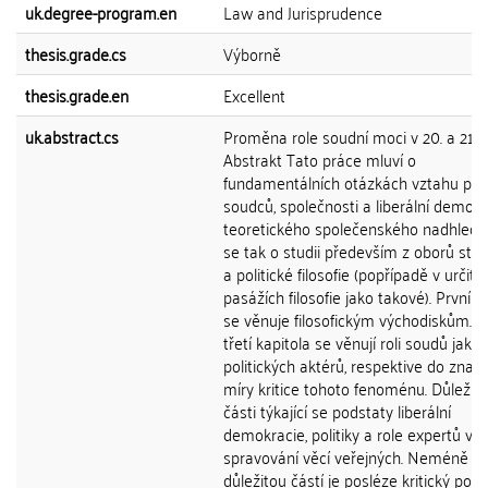
uk.degree-program.en
Law and Jurisprudence
thesis.grade.cs
Výborně
thesis.grade.en
Excellent
uk.abstract.cs
Proměna role soudní moci v 20. a 21. s
Abstrakt Tato práce mluví o
fundamentálních otázkách vztahu prá
soudců, společnosti a liberální demokr
teoretického společenského nadhledu
se tak o studii především z oborů stá
a politické filosofie (popřípadě v určitý
pasážích filosofie jako takové). První k
se věnuje filosofickým východiskům. 
třetí kapitola se věnují roli soudů jako
politických aktérů, respektive do znač
míry kritice tohoto fenoménu. Důležité
části týkající se podstaty liberální
demokracie, politiky a role expertů v 
spravování věcí veřejných. Neméně
důležitou částí je posléze kritický poh