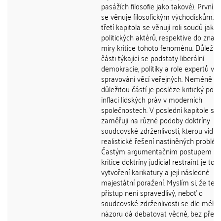
pasážích filosofie jako takové). První k
se věnuje filosofickým východiskům. 
třetí kapitola se věnují roli soudů jako
politických aktérů, respektive do znač
míry kritice tohoto fenoménu. Důležité
části týkající se podstaty liberální
demokracie, politiky a role expertů v 
spravování věcí veřejných. Neméně
důležitou částí je posléze kritický poh
inflaci lidských práv v moderních
společnostech. V poslední kapitole se
zaměřuji na různé podoby doktríny
soudcovské zdrženlivosti, kterou vidím
realistické řešení nastíněných problém
Častým argumentačním postupem př
kritice doktríny judicial restraint je toti
vytvoření karikatury a její následné
majestátní poražení. Myslím si, že ten
přístup není spravedlivý, neboť o
soudcovské zdrženlivosti se dle mého
názoru dá debatovat věcně, bez před