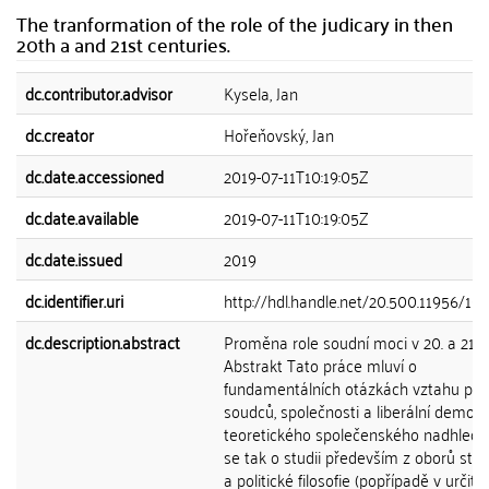
The tranformation of the role of the judicary in then
20th a and 21st centuries.
dc.contributor.advisor
Kysela, Jan
dc.creator
Hořeňovský, Jan
dc.date.accessioned
2019-07-11T10:19:05Z
dc.date.available
2019-07-11T10:19:05Z
dc.date.issued
2019
dc.identifier.uri
http://hdl.handle.net/20.500.11956/10
dc.description.abstract
Proměna role soudní moci v 20. a 21. s
Abstrakt Tato práce mluví o
fundamentálních otázkách vztahu prá
soudců, společnosti a liberální demokr
teoretického společenského nadhledu
se tak o studii především z oborů stá
a politické filosofie (popřípadě v určitý