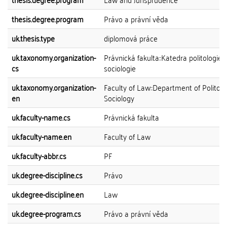
thesis.degree.program
Právo a právní věda
uk.thesis.type
diplomová práce
uk.taxonomy.organization-
Právnická fakulta::Katedra politologie 
cs
sociologie
uk.taxonomy.organization-
Faculty of Law::Department of Politol
en
Sociology
uk.faculty-name.cs
Právnická fakulta
uk.faculty-name.en
Faculty of Law
uk.faculty-abbr.cs
PF
uk.degree-discipline.cs
Právo
uk.degree-discipline.en
Law
uk.degree-program.cs
Právo a právní věda