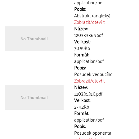
application/pdf
Popis:
Abstrakt (anglicky)
Zobrazit/
otevřít
Název:
120333365.pdf
Velikost:
70.59Kb
Formát:
application/pdf
Popis:
Posudek vedoucího
Zobrazit/
otevřít
Název:
120335310.pdf
Velikost:
274.2Kb
Formát:
application/pdf
Popis:
Posudek oponenta