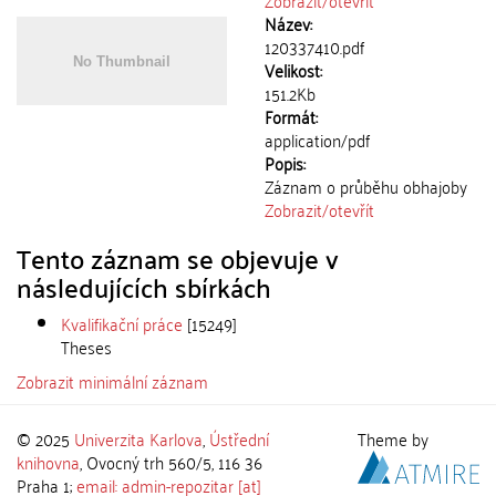
Zobrazit/
otevřít
Název:
120337410.pdf
Velikost:
151.2Kb
Formát:
application/pdf
Popis:
Záznam o průběhu obhajoby
Zobrazit/
otevřít
Tento záznam se objevuje v
následujících sbírkách
Kvalifikační práce
[15249]
Theses
Zobrazit minimální záznam
© 2025
Univerzita Karlova
,
Ústřední
Theme by
knihovna
, Ovocný trh 560/5, 116 36
Praha 1;
email: admin-repozitar [at]