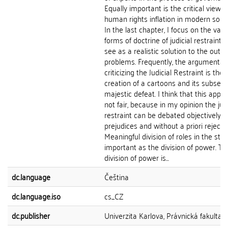
Equally important is the critical view o
human rights inflation in modern socie
In the last chapter, I focus on the vari
forms of doctrine of judicial restraint, 
see as a realistic solution to the outli
problems. Frequently, the argumentati
criticizing the Judicial Restraint is the
creation of a cartoons and its subseq
majestic defeat. I think that this appro
not fair, because in my opinion the judi
restraint can be debated objectively w
prejudices and without a priori rejectio
Meaningful division of roles in the stat
important as the division of power. Th
division of power is...
dc.language
Čeština
dc.language.iso
cs_CZ
dc.publisher
Univerzita Karlova, Právnická fakulta