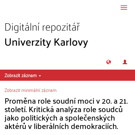
Přeskočit na obsah
Přepn
navig
Zobrazit záznam
Zobrazit minimální záznam
Proměna role soudní moci v 20. a 21.
století. Kritická analýza role soudců
jako politických a společenských
aktérů v liberálních demokraciích.