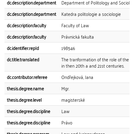
dc.description.department
Department of Politology and Sociolo
dc.description.department
Katedra politologie a sociologie
dc.description.faculty
Faculty of Law
dc.description.faculty
Právnická fakulta
dc.identifier.repId
198546
dc.title.translated
The tranformation of the role of the ju
in then 20th a and 21st centuries.
dc.contributor.referee
Ondřejková, Jana
thesis.degree.name
Mgr.
thesis.degree.level
magisterské
thesis.degree.discipline
Law
thesis.degree.discipline
Právo
thesis.degree.program
Law and Jurisprudence