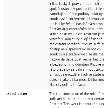
inflaci lidských práv v moderních
společnostech. V poslední kapitole se
zaměřuji na různé podoby doktríny
soudcovské zdrženlivosti, kterou vidím
realistické řešení nastíněných problém
Častým argumentačním postupem př
kritice doktríny judicial restraint je toti
vytvoření karikatury a její následné
majestátní poražení. Myslím si, že ten
přístup není spravedlivý, neboť o
soudcovské zdrženlivosti se dle mého
názoru dá debatovat věcně, bez před
a bez apriorního odmítání. Klíčové pose
této práce by se dalo shrnout takto:
Smysluplné rozdělení rolí ve státě je s
důležité jako dělba moci. Dělba moci 
klasicky dělí na tři části:...
uk.abstract.en
The transformation of the role of the
judiciary in the 20th and 21st centurie
Abstract This work is about the fund