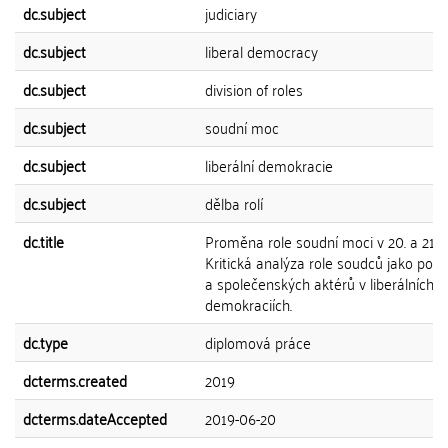
dc.subject
judiciary
dc.subject
liberal democracy
dc.subject
division of roles
dc.subject
soudní moc
dc.subject
liberální demokracie
dc.subject
dělba rolí
dc.title
Proměna role soudní moci v 20. a 21. st
Kritická analýza role soudců jako polit
a společenských aktérů v liberálních
demokraciích.
dc.type
diplomová práce
dcterms.created
2019
dcterms.dateAccepted
2019-06-20