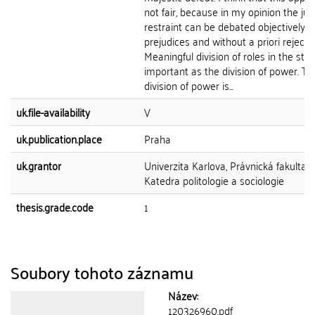
not fair, because in my opinion the judi
restraint can be debated objectively w
prejudices and without a priori rejectio
Meaningful division of roles in the stat
important as the division of power. Th
division of power is...
uk.file-availability
V
uk.publication.place
Praha
uk.grantor
Univerzita Karlova, Právnická fakulta,
Katedra politologie a sociologie
thesis.grade.code
1
Soubory tohoto záznamu
Název:
120326960.pdf