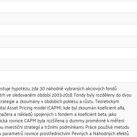
estuje hypotézu, zda 30 náhodně vybraných akciových fondů
trh ve sledovaném období 2003-2018. Fondy byly rozděleny do dvou
strategie a zkoumány v obdobích poklesu a růstu. Teoretickým
al Asset Pricing model (CAPM), kde byl zkoumán koeficient alfa,
ažera a nákladů spojených s fondem a koeficient beta, jako
lasická rovnice CAPM byla rozšířena o dummy proměnné k měření
ou investiční strategií a tržními podmínkami. Práce používá metodu
u parametrů rovnice prostřednictvím Pevných a Náhodných efektů.