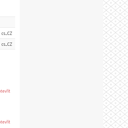
cs_CZ
cs_CZ
otevřít
otevřít