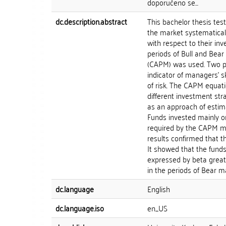
doporučeno se...
dc.description.abstract
This bachelor thesis te
the market systematical
with respect to their in
periods of Bull and Bear
(CAPM) was used. Two pa
indicator of managers' sk
of risk. The CAPM equat
different investment str
as an approach of estim
Funds invested mainly on
required by the CAPM mo
results confirmed that t
It showed that the fund
expressed by beta great
in the periods of Bear ma
dc.language
English
dc.language.iso
en_US