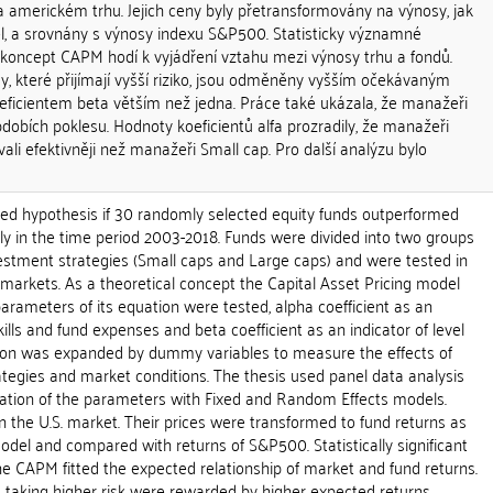
a americkém trhu. Jejich ceny byly přetransformovány na výnosy, jak
, a srovnány s výnosy indexu S&P500. Statisticky významné
e koncept CAPM hodí k vyjádření vztahu mezi výnosy trhu a fondů.
dy, které přijímají vyšší riziko, jsou odměněny vyšším očekávaným
icientem beta větším než jedna. Práce také ukázala, že manažeři
obdobích poklesu. Hodnoty koeficientů alfa prozradily, že manažeři
ali efektivněji než manažeři Small cap. Pro další analýzu bylo
sted hypothesis if 30 randomly selected equity funds outperformed
ly in the time period 2003-2018. Funds were divided into two groups
vestment strategies (Small caps and Large caps) and were tested in
 markets. As a theoretical concept the Capital Asset Pricing model
rameters of its equation were tested, alpha coefficient as an
ills and fund expenses and beta coefficient as an indicator of level
ion was expanded by dummy variables to measure the effects of
ategies and market conditions. The thesis used panel data analysis
ation of the parameters with Fixed and Random Effects models.
 the U.S. market. Their prices were transformed to fund returns as
del and compared with returns of S&P500. Statistically significant
he CAPM fitted the expected relationship of market and fund returns.
s taking higher risk were rewarded by higher expected returns