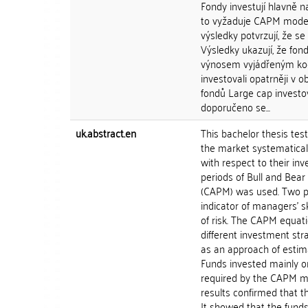
Fondy investují hlavně n
to vyžaduje CAPM model
výsledky potvrzují, že s
Výsledky ukazují, že fon
výnosem vyjádřeným koef
investovali opatrněji v 
fondů Large cap investov
doporučeno se...
uk.abstract.en
This bachelor thesis te
the market systematical
with respect to their in
periods of Bull and Bear
(CAPM) was used. Two pa
indicator of managers' sk
of risk. The CAPM equat
different investment str
as an approach of estim
Funds invested mainly on
required by the CAPM mo
results confirmed that t
It showed that the fund