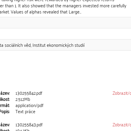
er than 1. It also showed that the managers invested more carefully
rket. Values of alphas revealed that Large...
ta sociálních věd, Institut ekonomických studií
ázev:
130255842.pdf
Zobrazit/
ikost:
2.512Mb
rmát:
application/pdf
Popis:
Text práce
ázev:
130255843.pdf
Zobrazit/
ikost:
194.2Kb