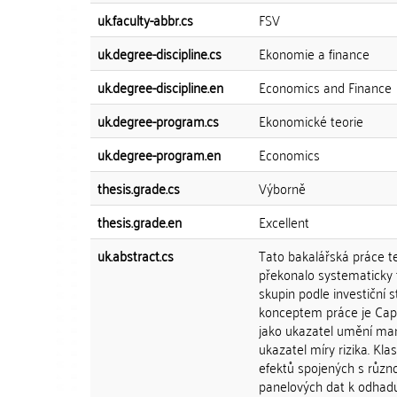
uk.faculty-abbr.cs
FSV
uk.degree-discipline.cs
Ekonomie a finance
uk.degree-discipline.en
Economics and Finance
uk.degree-program.cs
Ekonomické teorie
uk.degree-program.en
Economics
thesis.grade.cs
Výborně
thesis.grade.en
Excellent
uk.abstract.cs
Tato bakalářská práce t
překonalo systematicky 
skupin podle investiční 
konceptem práce je Capit
jako ukazatel umění man
ukazatel míry rizika. K
efektů spojených s různ
panelových dat k odhad