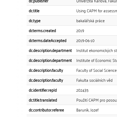
dc.publisher
Univerzita Karlova, Fakul
dc.title
Using CAPM for assessme
dc.type
bakalářská práce
dcterms.created
2019
dcterms.dateAccepted
2019-06-10
dc.description.department
Institut ekonomických st
dc.description.department
Institute of Economic St
dc.description.faculty
Faculty of Social Science
dc.description.faculty
Fakulta sociálních věd
dc.identifier.repId
202435
dc.title.translated
Použití CAPM pro posouze
dc.contributor.referee
Baruník, Jozef