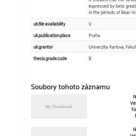
expressed by beta great
in the periods of Bear ma
uk.file-availability
V
uk.publication.place
Praha
uk.grantor
Univerzita Karlova, Fakul
thesis.grade.code
B
Soubory tohoto záznamu
N
Vel
Fo
N
Vel