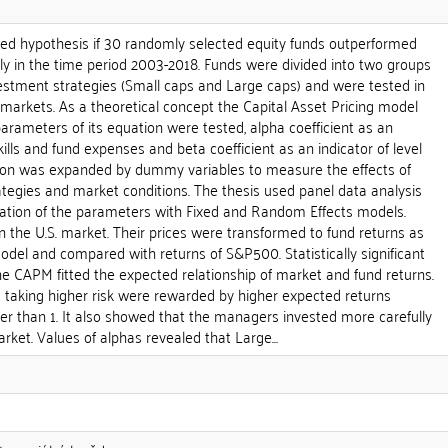
sted hypothesis if 30 randomly selected equity funds outperformed
ly in the time period 2003-2018. Funds were divided into two groups
vestment strategies (Small caps and Large caps) and were tested in
 markets. As a theoretical concept the Capital Asset Pricing model
rameters of its equation were tested, alpha coefficient as an
ills and fund expenses and beta coefficient as an indicator of level
ion was expanded by dummy variables to measure the effects of
ategies and market conditions. The thesis used panel data analysis
ation of the parameters with Fixed and Random Effects models.
 the U.S. market. Their prices were transformed to fund returns as
del and compared with returns of S&P500. Statistically significant
he CAPM fitted the expected relationship of market and fund returns.
s taking higher risk were rewarded by higher expected returns
er than 1. It also showed that the managers invested more carefully
rket. Values of alphas revealed that Large...