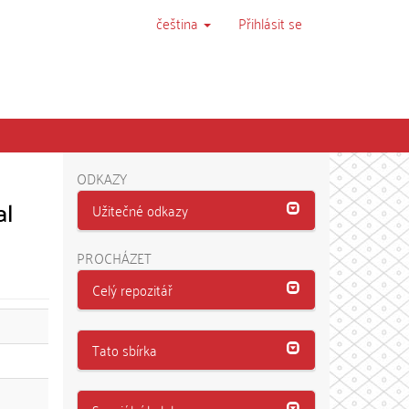
čeština
Přihlásit se
ODKAZY
al
Užitečné odkazy
PROCHÁZET
Celý repozitář
Tato sbírka