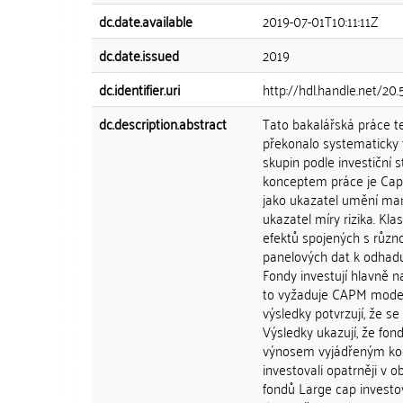
dc.date.available
2019-07-01T10:11:11Z
dc.date.issued
2019
dc.identifier.uri
http://hdl.handle.net/2
dc.description.abstract
Tato bakalářská práce t
překonalo systematicky 
skupin podle investiční 
konceptem práce je Capit
jako ukazatel umění man
ukazatel míry rizika. K
efektů spojených s různ
panelových dat k odhad
Fondy investují hlavně n
to vyžaduje CAPM model
výsledky potvrzují, že s
Výsledky ukazují, že fon
výnosem vyjádřeným koef
investovali opatrněji v 
fondů Large cap investov