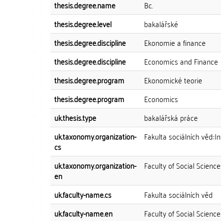
thesis.degree.name
Bc.
thesis.degree.level
bakalářské
thesis.degree.discipline
Ekonomie a finance
thesis.degree.discipline
Economics and Finance
thesis.degree.program
Ekonomické teorie
thesis.degree.program
Economics
uk.thesis.type
bakalářská práce
uk.taxonomy.organization-
Fakulta sociálních věd::I
cs
uk.taxonomy.organization-
Faculty of Social Science
en
uk.faculty-name.cs
Fakulta sociálních věd
uk.faculty-name.en
Faculty of Social Science