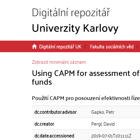
Přeskočit na obsah
Digitální repozitář UK
Fakulta sociálních věd
Zobrazit minimální záznam
Using CAPM for assessment of 
funds
Použití CAPM pro posouzení efektivnosti říze
dc.contributor.advisor
Gapko, Petr
dc.creator
Pergl, David
dc.date.accessioned
2019-07-01T10:11:11Z