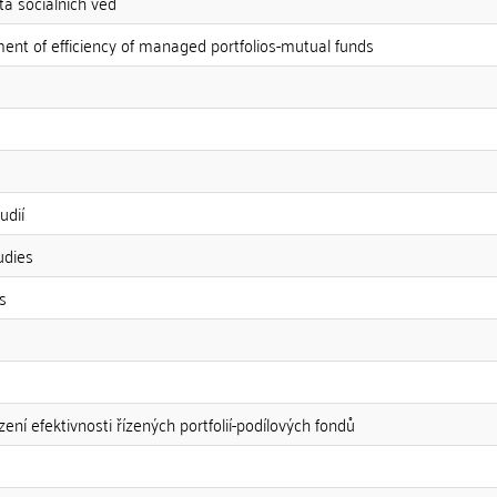
ta sociálních věd
nt of efficiency of managed portfolios-mutual funds
udií
udies
s
ní efektivnosti řízených portfolií-podílových fondů