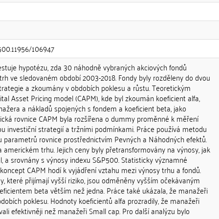
0.500.11956/106947
estuje hypotézu, zda 30 náhodně vybraných akciových fondů
trh ve sledovaném období 2003-2018. Fondy byly rozděleny do dvou
strategie a zkoumány v obdobích poklesu a růstu. Teoretickým
al Asset Pricing model (CAPM), kde byl zkoumán koeficient alfa,
ažera a nákladů spojených s fondem a koeficient beta, jako
lasická rovnice CAPM byla rozšířena o dummy proměnné k měření
ou investiční strategií a tržními podmínkami. Práce používá metodu
u parametrů rovnice prostřednictvím Pevných a Náhodných efektů.
a americkém trhu. Jejich ceny byly přetransformovány na výnosy, jak
, a srovnány s výnosy indexu S&P500. Statisticky významné
e koncept CAPM hodí k vyjádření vztahu mezi výnosy trhu a fondů.
dy, které přijímají vyšší riziko, jsou odměněny vyšším očekávaným
icientem beta větším než jedna. Práce také ukázala, že manažeři
obdobích poklesu. Hodnoty koeficientů alfa prozradily, že manažeři
ali efektivněji než manažeři Small cap. Pro další analýzu bylo