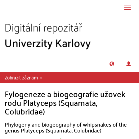
Přeskočit na obsah
Přepn
navig
Zobrazit záznam
Fylogeneze a biogeografie užovek
rodu Platyceps (Squamata,
Colubridae)
Phylogeny and biogeography of whipsnakes of the
genus Platyceps (Squamata, Colubridae)