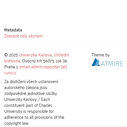
Metadata
Zobrazit celý záznam
© 2025
Univerzita Karlova
,
Ústřední
Theme by
knihovna
, Ovocný trh 560/5, 116 36
Praha 1;
email: admin-repozitar [at]
cuni.cz
Za dodržení všech ustanovení
autorského zákona jsou
zodpovědné jednotlivé složky
Univerzity Karlovy. / Each
constituent part of Charles
University is responsible for
adherence to all provisions of the
copyright law.