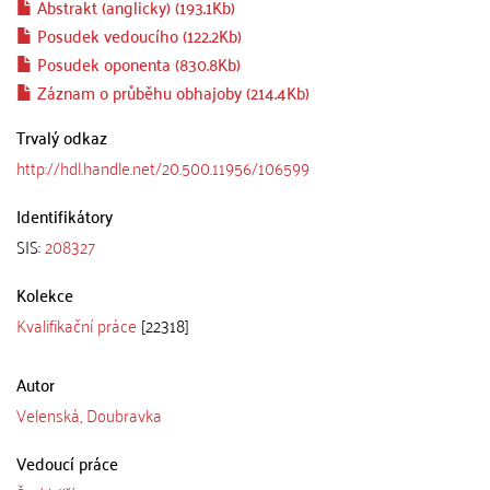
Abstrakt (anglicky) (193.1Kb)
Posudek vedoucího (122.2Kb)
Posudek oponenta (830.8Kb)
Záznam o průběhu obhajoby (214.4Kb)
Trvalý odkaz
http://hdl.handle.net/20.500.11956/106599
Identifikátory
SIS:
208327
Kolekce
Kvalifikační práce
[22318]
Autor
Velenská, Doubravka
Vedoucí práce