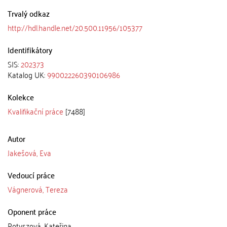
Trvalý odkaz
http://hdl.handle.net/20.500.11956/105377
Identifikátory
SIS:
202373
Katalog UK:
990022260390106986
Kolekce
Kvalifikační práce
[7488]
Autor
Jakešová, Eva
Vedoucí práce
Vágnerová, Tereza
Oponent práce
Potyszová, Kateřina