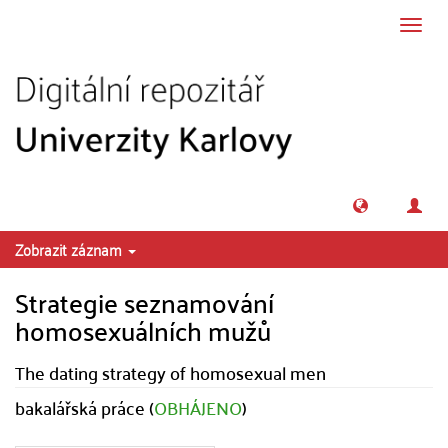
Přeskočit na obsah
Přepn
navig
Zobrazit záznam
Strategie seznamování
homosexuálních mužů
The dating strategy of homosexual men
bakalářská práce (
OBHÁJENO
)