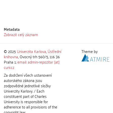
Metadata
Zobrazit celý záznam
© 2025
Univerzita Karlova
,
Ústřední
Theme by
knihovna
, Ovocný trh 560/5, 116 36
Praha 1;
email: admin-repozitar [at]
cuni.cz
Za dodržení všech ustanovení
autorského zákona jsou
zodpovědné jednotlivé složky
Univerzity Karlovy. / Each
constituent part of Charles
University is responsible for
adherence to all provisions of the
copyright law.