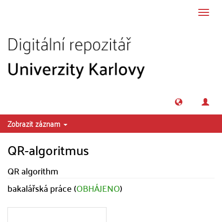
Přeskočit na obsah
Přepn
navig
Zobrazit záznam
QR-algoritmus
QR algorithm
bakalářská práce (
OBHÁJENO
)