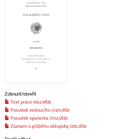
Zobrazit/
otevřít
Text práce (662.9Kb)
Posudek vedoucího (749.1Kb)
Posudek oponenta (702.5Kb)
Záznam o průběhu obhajoby (281.1Kb)
Trvalý odkaz