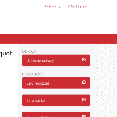
čeština
Přihlásit se
quot;
ODKAZY
Užitečné odkazy
PROCHÁZET
Celý repozitář
Tato sbírka