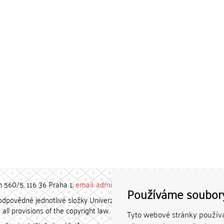
h 560/5, 116 36 Praha 1;
email: admin-repozitar [at] cuni.cz
Používáme soubor
povědné jednotlivé složky Univerzity Karlovy. / Each constituent
all provisions of the copyright law.
Tyto webové stránky používaj