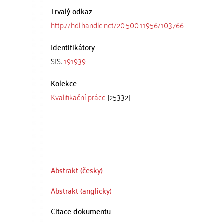
Trvalý odkaz
http://hdl.handle.net/20.500.11956/103766
Identifikátory
SIS:
191939
Kolekce
Kvalifikační práce
[25332]
Abstrakt (česky)
Abstrakt (anglicky)
Citace dokumentu