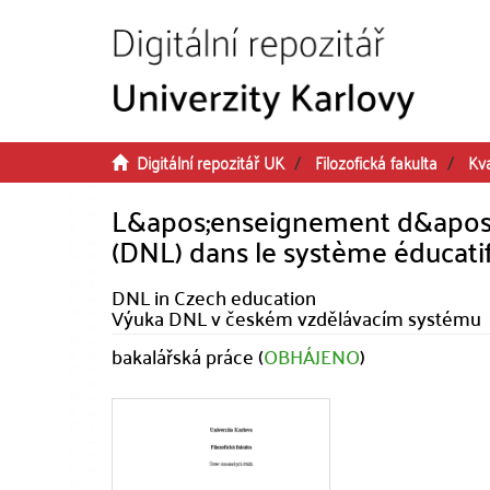
Přeskočit na obsah
Digitální repozitář UK
Filozofická fakulta
Kva
L&apos;enseignement d&apos;u
(DNL) dans le système éducati
DNL in Czech education
Výuka DNL v českém vzdělávacím systému
bakalářská práce (
OBHÁJENO
)