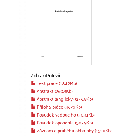
Zobrazit/
otevřít
Text práce (1.342Mb)
Abstrakt (260.3Kb)
Abstrakt (anglicky) (246.8Kb)
Příloha práce (367.3Kb)
Posudek vedoucího (303.1Kb)
Posudek oponenta (507.9Kb)
Záznam o průběhu obhajoby (151.0Kb)