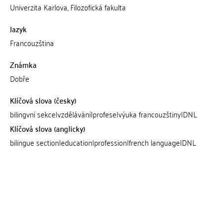
Univerzita Karlova, Filozofická fakulta
Jazyk
Francouzština
Známka
Dobře
Klíčová slova (česky)
bilingvní sekce|vzdělávání|profese|výuka francouzštiny|DNL
Klíčová slova (anglicky)
bilingue section|education|profession|french language|DNL