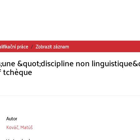
lifikační práce
Zobrazit záznam
ne &quot;discipline non linguistique&
f tchèque
Autor
Kováč, Matúš