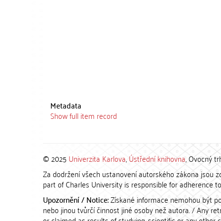
Metadata
Show full item record
© 2025
Univerzita Karlova
,
Ústřední knihovna
, Ovocný tr
Za dodržení všech ustanovení autorského zákona jsou zod
part of Charles University is responsible for adherence to 
Upozornění / Notice:
Získané informace nemohou být po
nebo jinou tvůrčí činnost jiné osoby než autora. / Any r
or claimed as results of studying, scientific or any other 