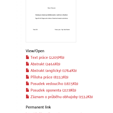
View/
Open
Text práce (2.205Mb)
Abstrakt (246.6Kb)
Abstrakt (anglicky) (178.4Kb)
Příloha práce (833.3Kb)
Posudek vedoucího (187.5Kb)
Posudek oponenta (217.8Kb)
Záznam o průběhu obhajoby (153.2Kb)
Permanent link