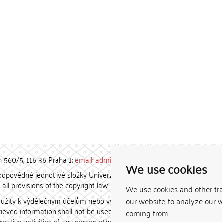
h 560/5, 116 36 Praha 1;
email: admin-repozitar [at] cuni.cz
We use cookies
povědné jednotlivé složky Univerzity Karlovy. / Each constituent
all provisions of the copyright law.
We use cookies and other tr
užity k výdělečným účelům nebo vydávány za studijní, vědeckou
our website, to analyze our w
etrieved information shall not be used for any commercial purposes
coming from.
creative activities of any person other than the author.