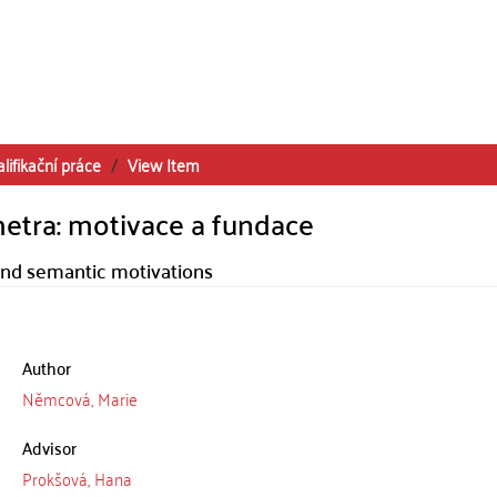
lifikační práce
View Item
etra: motivace a fundace
 and semantic motivations
Author
Němcová, Marie
Advisor
Prokšová, Hana