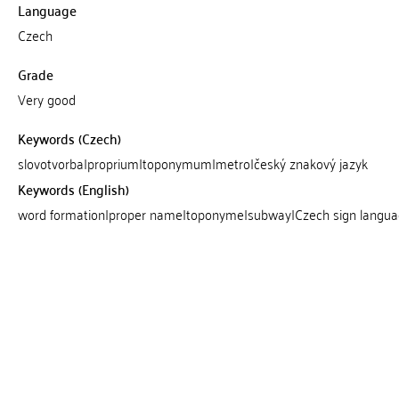
Language
Czech
Grade
Very good
Keywords (Czech)
slovotvorba|proprium|toponymum|metro|český znakový jazyk
Keywords (English)
word formation|proper name|toponyme|subway|Czech sign langu