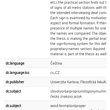
etc.), the practical section finds out t
of signs of all metro stations with the 
the intended interviewing deaf commu
Each sign is examined by motivationa
aspect and formal formation. If there i
presence of multiple names for one st
the names are compared. The objectiv
the thesis is making the partial analys
the sign-forming system for this defin
proprietary-names section. Aquired vi
material is part of the thesis as well.
dc.language
Čeština
dc.language.iso
cs_CZ
dc.publisher
Univerzita Karlova, Filozofická fakulta
dc.subject
slovotvorba|proprium|toponymum|me
český znakový jazyk
dc.subject
word formation|proper