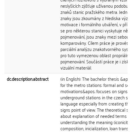
neslyšících zjišťuje užívanou podobu 
znaků stanic pražského metra. Jednotl
znaky jsou zkoumány z hlediska výz
motivace i formálního utváření, v přípa
se pro některou stanici vyskytuje něko
pojmenování, jsou znaky mezi sebou
komparovány. Cílem práce je provést
parciální analýzu znakotvorného sys
pro tuto vymezenou oblast propriální
pojmenování. Součástí práce je i získa
vizuální materiál.
dc.description.abstract
(in English): The bachelor thesis &apos
for the metro stations: formal and se
motivations&apos; focuses on signs fo
underground stations in the czech sig
language especially from creating the
signs point of view. The theoretical sec
about explanation of needed terms fo
understanding the meaning (iconicity,
composition, inicialization, loan transla