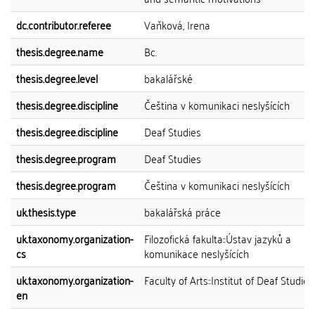
dc.contributor.referee
Vaňková, Irena
thesis.degree.name
Bc.
thesis.degree.level
bakalářské
thesis.degree.discipline
Čeština v komunikaci neslyšících
thesis.degree.discipline
Deaf Studies
thesis.degree.program
Deaf Studies
thesis.degree.program
Čeština v komunikaci neslyšících
uk.thesis.type
bakalářská práce
uk.taxonomy.organization-
Filozofická fakulta::Ústav jazyků a
cs
komunikace neslyšících
uk.taxonomy.organization-
Faculty of Arts::Institut of Deaf Studies
en