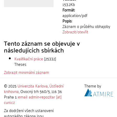
153.2Kb
Formát:
application/pdf
Popis:
Záznam o průběhu obhajoby
Zobrazit/
otevřít
Tento záznam se objevuje v
následujících sbírkách
Kvalifikační práce
[25332]
Theses
Zobrazit minimální záznam
© 2025
Univerzita Karlova
,
Ústřední
Theme by
knihovna
, Ovocný trh 560/5, 116 36
Praha 1;
email: admin-repozitar [at]
cuni.cz
Za dodržení všech ustanovení
autorského zákona jsou