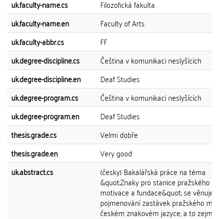
uk.faculty-name.cs
Filozofická fakulta
uk.faculty-name.en
Faculty of Arts
uk.faculty-abbr.cs
FF
uk.degree-discipline.cs
Čeština v komunikaci neslyšících
uk.degree-discipline.en
Deaf Studies
uk.degree-program.cs
Čeština v komunikaci neslyšících
uk.degree-program.en
Deaf Studies
thesis.grade.cs
Velmi dobře
thesis.grade.en
Very good
uk.abstract.cs
(česky) Bakalářská práce na téma
&quot;Znaky pro stanice pražského me
motivace a fundace&quot; se věnuje
pojmenování zastávek pražského met
českém znakovém jazyce, a to zejmé