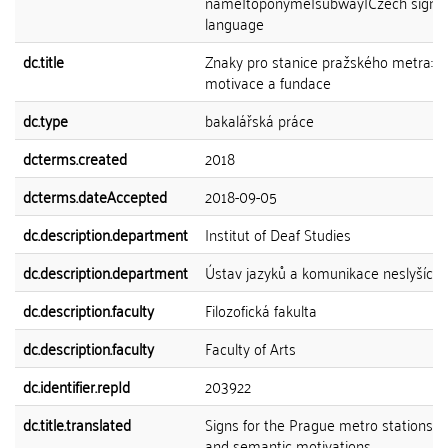
name|toponyme|subway|Czech sign
language
dc.title
Znaky pro stanice pražského metra:
motivace a fundace
dc.type
bakalářská práce
dcterms.created
2018
dcterms.dateAccepted
2018-09-05
dc.description.department
Institut of Deaf Studies
dc.description.department
Ústav jazyků a komunikace neslyšícíc
dc.description.faculty
Filozofická fakulta
dc.description.faculty
Faculty of Arts
dc.identifier.repId
203922
dc.title.translated
Signs for the Prague metro stations: 
and semantic motivations