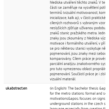
hlediska utváření těchto znaků. V teor
části se zaměřuje na vysvětlení potř
termínů (vizuální motivovanost, kompo
inicializace, kalk aj.), v části praktické
cílených rozhovorů s vybraným vzork
neslyšících zjišťuje užívanou podobu 
znaků stanic pražského metra. Jednotl
znaky jsou zkoumány z hlediska výz
motivace i formálního utváření, v přípa
se pro některou stanici vyskytuje něko
pojmenování, jsou znaky mezi sebou
komparovány. Cílem práce je provést
parciální analýzu znakotvorného sys
pro tuto vymezenou oblast propriální
pojmenování. Součástí práce je i získa
vizuální materiál.
uk.abstract.en
(in English): The bachelor thesis &apos
for the metro stations: formal and se
motivations&apos; focuses on signs fo
underground stations in the czech sig
language especially from creating the