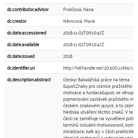
dc.contributor.advisor
Prokšová, Hana
dc.creator
Němcová, Marie
dc.date.accessioned
2018-11-02T09:10:47Z
dc.date.available
2018-11-02T09:10:47Z
dc.date.issued
2018
dc.identifier.uri
http://hdl.handle.net/20.500.11956/10
dc.description.abstract
(česky) Bakalářská práce na téma
&quot;Znaky pro stanice pražského me
motivace a fundace&quot; se věnuje
pojmenování zastávek pražského met
českém znakovém jazyce, a to zejmé
hlediska utváření těchto znaků. V teor
části se zaměřuje na vysvětlení potř
termínů (vizuální motivovanost, kompo
inicializace, kalk aj.), v části praktické
cílených rozhovorů s vybraným vzork