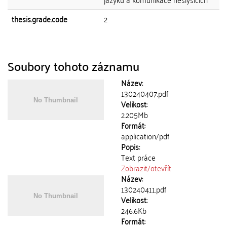
thesis.grade.code
2
Soubory tohoto záznamu
Název:
130240407.pdf
Velikost:
2.205Mb
Formát:
application/pdf
Popis:
Text práce
Zobrazit/
otevřít
Název:
130240411.pdf
Velikost:
246.6Kb
Formát: