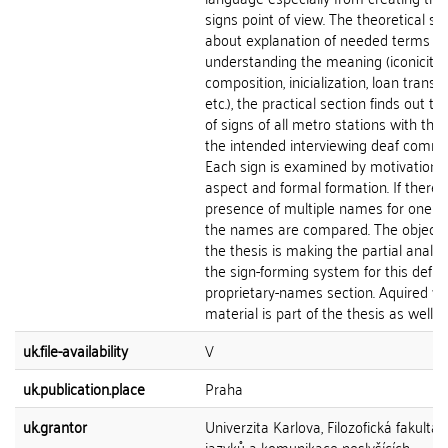
signs point of view. The theoretical sec
about explanation of needed terms fo
understanding the meaning (iconicity,
composition, inicialization, loan transla
etc.), the practical section finds out t
of signs of all metro stations with the 
the intended interviewing deaf commu
Each sign is examined by motivationa
aspect and formal formation. If there i
presence of multiple names for one st
the names are compared. The objectiv
the thesis is making the partial analys
the sign-forming system for this defin
proprietary-names section. Aquired vi
material is part of the thesis as well.
uk.file-availability
V
uk.publication.place
Praha
uk.grantor
Univerzita Karlova, Filozofická fakulta,
jazyků a komunikace neslyšících