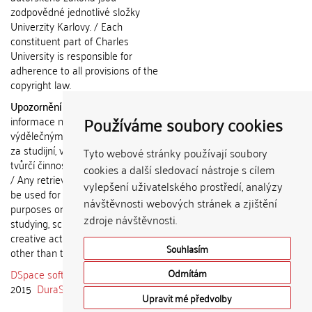
zodpovědné jednotlivé složky
Univerzity Karlovy. / Each
constituent part of Charles
University is responsible for
adherence to all provisions of the
copyright law.
Upozornění / Notice:
Získané
Používáme soubory cookies
informace nemohou být použity k
výdělečným účelům nebo vydávány
za studijní, vědeckou nebo jinou
Tyto webové stránky používají soubory
tvůrčí činnost jiné osoby než autora.
cookies a další sledovací nástroje s cílem
/ Any retrieved information shall not
vylepšení uživatelského prostředí, analýzy
be used for any commercial
návštěvnosti webových stránek a zjištění
purposes or claimed as results of
zdroje návštěvnosti.
studying, scientific or any other
creative activities of any person
Souhlasím
other than the author.
DSpace software
copyright © 2002-
Odmítám
2015
DuraSpace
Upravit mé předvolby