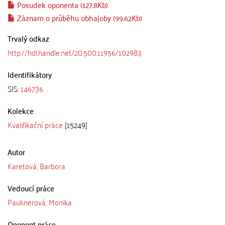
Posudek oponenta (127.8Kb)
Záznam o průběhu obhajoby (99.62Kb)
Trvalý odkaz
http://hdl.handle.net/20.500.11956/102983
Identifikátory
SIS:
146736
Kolekce
Kvalifikační práce
[15249]
Autor
Karetová, Barbora
Vedoucí práce
Pauknerová, Monika
Oponent práce