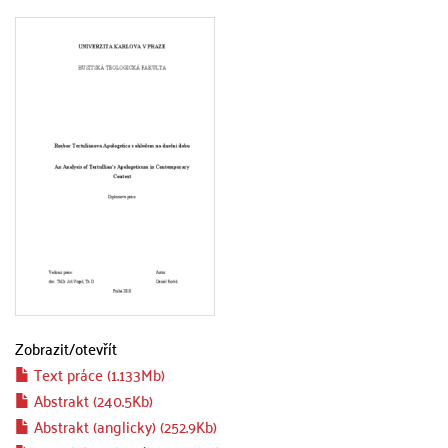
Zobrazit/
otevřít
Text práce (1.133Mb)
Abstrakt (240.5Kb)
Abstrakt (anglicky) (252.9Kb)