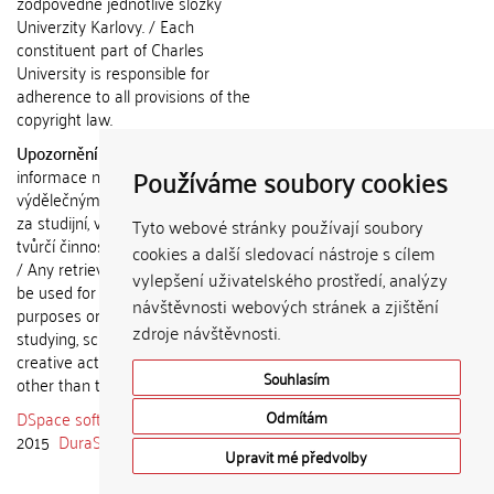
zodpovědné jednotlivé složky
Univerzity Karlovy. / Each
constituent part of Charles
University is responsible for
adherence to all provisions of the
copyright law.
Upozornění / Notice:
Získané
Používáme soubory cookies
informace nemohou být použity k
výdělečným účelům nebo vydávány
za studijní, vědeckou nebo jinou
Tyto webové stránky používají soubory
tvůrčí činnost jiné osoby než autora.
cookies a další sledovací nástroje s cílem
/ Any retrieved information shall not
vylepšení uživatelského prostředí, analýzy
be used for any commercial
návštěvnosti webových stránek a zjištění
purposes or claimed as results of
zdroje návštěvnosti.
studying, scientific or any other
creative activities of any person
Souhlasím
other than the author.
DSpace software
copyright © 2002-
Odmítám
2015
DuraSpace
Upravit mé předvolby