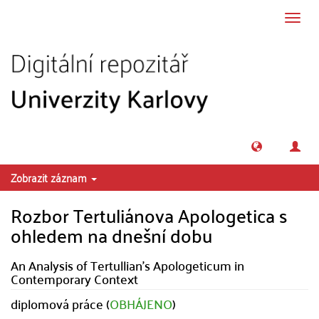
Přeskočit na obsah
Přepn
navig
Zobrazit záznam
Rozbor Tertuliánova Apologetica s
ohledem na dnešní dobu
An Analysis of Tertullian's Apologeticum in
Contemporary Context
diplomová práce (
OBHÁJENO
)