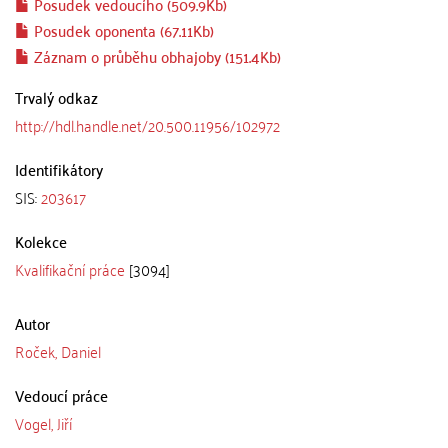
Posudek vedoucího (509.9Kb)
Posudek oponenta (67.11Kb)
Záznam o průběhu obhajoby (151.4Kb)
Trvalý odkaz
http://hdl.handle.net/20.500.11956/102972
Identifikátory
SIS:
203617
Kolekce
Kvalifikační práce
[3094]
Autor
Roček, Daniel
Vedoucí práce
Vogel, Jiří