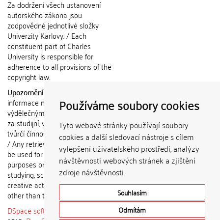
Za dodržení všech ustanovení
autorského zákona jsou
zodpovědné jednotlivé složky
Univerzity Karlovy. / Each
constituent part of Charles
University is responsible for
adherence to all provisions of the
copyright law.
Upozornění / Notice:
Získané
Používáme soubory cookies
informace nemohou být použity k
výdělečným účelům nebo vydávány
za studijní, vědeckou nebo jinou
Tyto webové stránky používají soubory
tvůrčí činnost jiné osoby než autora.
cookies a další sledovací nástroje s cílem
/ Any retrieved information shall not
vylepšení uživatelského prostředí, analýzy
be used for any commercial
návštěvnosti webových stránek a zjištění
purposes or claimed as results of
zdroje návštěvnosti.
studying, scientific or any other
creative activities of any person
Souhlasím
other than the author.
DSpace software
copyright © 2002-
Odmítám