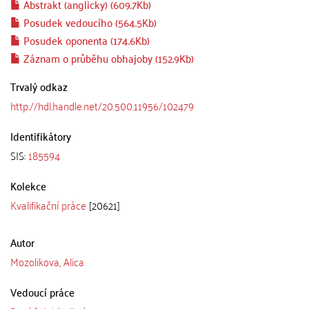
Abstrakt (anglicky) (609.7Kb)
Posudek vedoucího (564.5Kb)
Posudek oponenta (174.6Kb)
Záznam o průběhu obhajoby (152.9Kb)
Trvalý odkaz
http://hdl.handle.net/20.500.11956/102479
Identifikátory
SIS:
185594
Kolekce
Kvalifikační práce
[20621]
Autor
Mozolikova, Alica
Vedoucí práce