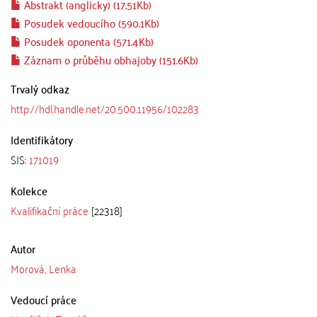
Abstrakt (anglicky) (17.51Kb)
Posudek vedoucího (590.1Kb)
Posudek oponenta (571.4Kb)
Záznam o průběhu obhajoby (151.6Kb)
Trvalý odkaz
http://hdl.handle.net/20.500.11956/102283
Identifikátory
SIS:
171019
Kolekce
Kvalifikační práce
[22318]
Autor
Morová, Lenka
Vedoucí práce