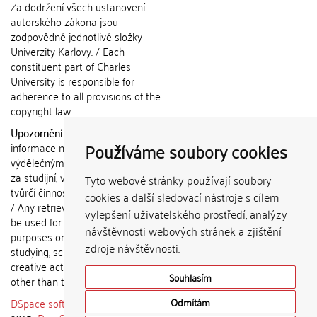
Za dodržení všech ustanovení
autorského zákona jsou
zodpovědné jednotlivé složky
Univerzity Karlovy. / Each
constituent part of Charles
University is responsible for
adherence to all provisions of the
copyright law.
Upozornění / Notice:
Získané
Používáme soubory cookies
informace nemohou být použity k
výdělečným účelům nebo vydávány
za studijní, vědeckou nebo jinou
Tyto webové stránky používají soubory
tvůrčí činnost jiné osoby než autora.
cookies a další sledovací nástroje s cílem
/ Any retrieved information shall not
vylepšení uživatelského prostředí, analýzy
be used for any commercial
návštěvnosti webových stránek a zjištění
purposes or claimed as results of
zdroje návštěvnosti.
studying, scientific or any other
creative activities of any person
Souhlasím
other than the author.
DSpace software
copyright © 2002-
Odmítám