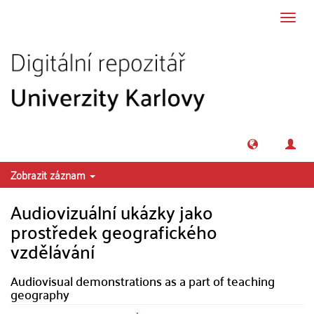
Přeskočit na obsah
Přepn
navig
Zobrazit záznam
Audiovizuální ukázky jako
prostředek geografického
vzdělávání
Audiovisual demonstrations as a part of teaching
geography