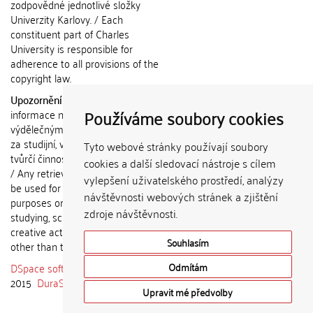
zodpovědné jednotlivé složky
Univerzity Karlovy. / Each
constituent part of Charles
University is responsible for
adherence to all provisions of the
copyright law.
Upozornění / Notice:
Získané
Používáme soubory cookies
informace nemohou být použity k
výdělečným účelům nebo vydávány
za studijní, vědeckou nebo jinou
Tyto webové stránky používají soubory
tvůrčí činnost jiné osoby než autora.
cookies a další sledovací nástroje s cílem
/ Any retrieved information shall not
vylepšení uživatelského prostředí, analýzy
be used for any commercial
návštěvnosti webových stránek a zjištění
purposes or claimed as results of
zdroje návštěvnosti.
studying, scientific or any other
creative activities of any person
Souhlasím
other than the author.
DSpace software
copyright © 2002-
Odmítám
2015
DuraSpace
Upravit mé předvolby