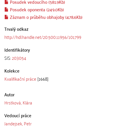
Posudek vedoucího (581.9Kb)
Posudek oponenta (249.0Kb)
Záznam o průběhu obhajoby (478.6Kb)
Trvalý odkaz
http://hdl.handle.net/20.500.11956/101799
Identifikátory
SIS:
203054
Kolekce
Kvalifikační práce
[1668]
Autor
Hrstková, Klára
Vedoucí práce
Jandejsek, Petr