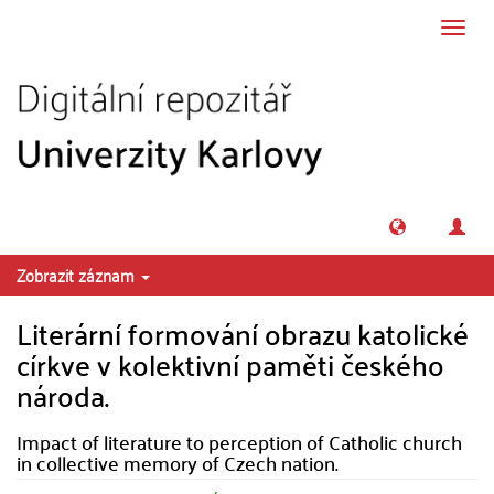
Přeskočit na obsah
Přepn
navig
Zobrazit záznam
Literární formování obrazu katolické
církve v kolektivní paměti českého
národa.
Impact of literature to perception of Catholic church
in collective memory of Czech nation.