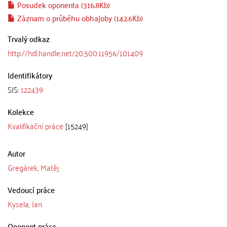
Posudek oponenta (316.8Kb)
Záznam o průběhu obhajoby (142.6Kb)
Trvalý odkaz
http://hdl.handle.net/20.500.11956/101409
Identifikátory
SIS:
122439
Kolekce
Kvalifikační práce
[15249]
Autor
Gregárek, Matěj
Vedoucí práce
Kysela, Jan
Oponent práce