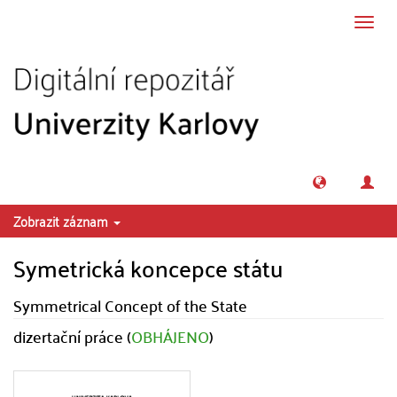
Přeskočit na obsah
Přepn
navig
Zobrazit záznam
Symetrická koncepce státu
Symmetrical Concept of the State
dizertační práce (
OBHÁJENO
)