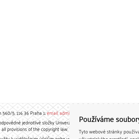
h 560/5, 116 36 Praha 1;
email: admin-repozitar [at] cuni.cz
Používáme soubor
povědné jednotlivé složky Univerzity Karlovy. / Each constituent
all provisions of the copyright law.
Tyto webové stránky používaj
užity k výdělečným účelům nebo vydávány za studijní, vědeckou
uživatelského prostředí, ana