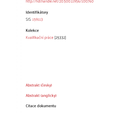
http://hdl.handle.net/20.500.11956/100760
Identifikátory
SIS:
159113
Kolekce
Kvalifikační práce
[25332]
Abstrakt (česky)
Abstrakt (anglicky)
Citace dokumentu