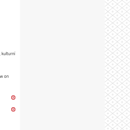
 kulturní
ew on