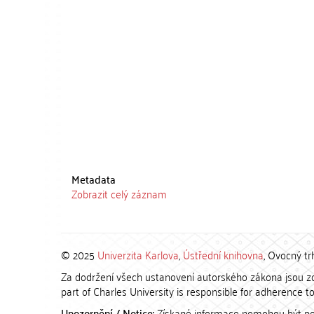
Metadata
Zobrazit celý záznam
© 2025
Univerzita Karlova
,
Ústřední knihovna
, Ovocný tr
Za dodržení všech ustanovení autorského zákona jsou zod
part of Charles University is responsible for adherence to 
Upozornění / Notice:
Získané informace nemohou být po