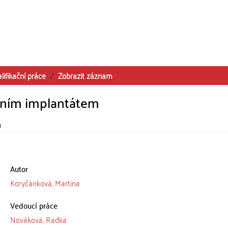
lifikační práce
Zobrazit záznam
árním implantátem
n
Autor
Koryčánková, Martina
Vedoucí práce
Nováková, Radka