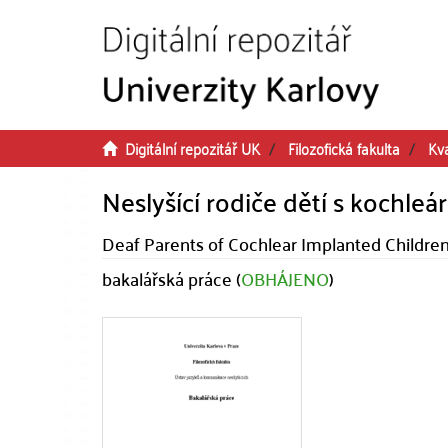
Přeskočit na obsah
Digitální repozitář UK
Filozofická fakulta
Kva
Neslyšící rodiče dětí s kochle
Deaf Parents of Cochlear Implanted Childre
bakalářská práce (
OBHÁJENO
)