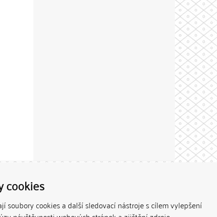
Theme by
y cookies
í soubory cookies a další sledovací nástroje s cílem vylepšení
lýzy návštěvnosti webových stránek a zjištění zdroje