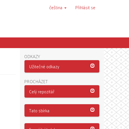
čeština
Přihlásit se
ODKAZY
Užitečné odkazy
PROCHÁZET
Celý repozitář
Tato sbírka