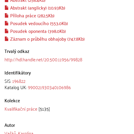
Abstrakt (anglicky) (10.93Kb)
Příloha práce (282.5Kb)
Posudek vedoucího (553.0Kb)
Posudek oponenta (398.0Kb)
Záznam o průběhu obhajoby (747.8Kb)
Trvalý odkaz
http://hdl.handle.net/20.500.11956/99828
Identifikátory
SIS:
196822
Katalog UK:
990021930340106986
Kolekce
Kvalifikační práce
[5135]
Autor
Vašků, Karolína