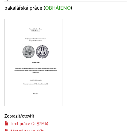
bakalářská práce (
OBHÁJENO
)
Zobrazit/
otevřít
Text práce (2.152Mb)
Abstrakt (258.4Kb)