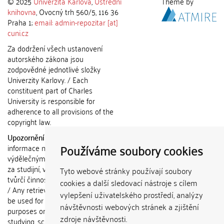
© 2025
Univerzita Karlova
,
Ústřední
Theme by
knihovna
, Ovocný trh 560/5, 116 36
Praha 1;
email: admin-repozitar [at]
cuni.cz
Za dodržení všech ustanovení
autorského zákona jsou
zodpovědné jednotlivé složky
Univerzity Karlovy. / Each
constituent part of Charles
University is responsible for
adherence to all provisions of the
copyright law.
Upozornění / Notice:
Získané
Používáme soubory cookies
informace nemohou být použity k
výdělečným účelům nebo vydávány
za studijní, vědeckou nebo jinou
Tyto webové stránky používají soubory
tvůrčí činnost jiné osoby než autora.
cookies a další sledovací nástroje s cílem
/ Any retrieved information shall not
vylepšení uživatelského prostředí, analýzy
be used for any commercial
návštěvnosti webových stránek a zjištění
purposes or claimed as results of
zdroje návštěvnosti.
studying, scientific or any other