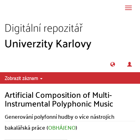
Přeskočit na obsah
Přepn
navig
Zobrazit záznam
Artificial Composition of Multi-
Instrumental Polyphonic Music
Generování polyfonní hudby o více nástrojích
bakalářská práce (
OBHÁJENO
)