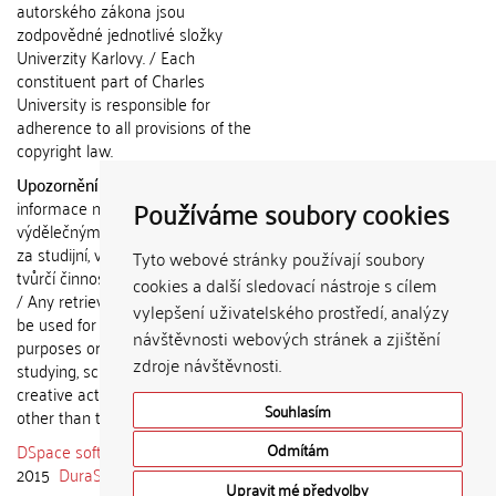
autorského zákona jsou
zodpovědné jednotlivé složky
Univerzity Karlovy. / Each
constituent part of Charles
University is responsible for
adherence to all provisions of the
copyright law.
Upozornění / Notice:
Získané
Používáme soubory cookies
informace nemohou být použity k
výdělečným účelům nebo vydávány
za studijní, vědeckou nebo jinou
Tyto webové stránky používají soubory
tvůrčí činnost jiné osoby než autora.
cookies a další sledovací nástroje s cílem
/ Any retrieved information shall not
vylepšení uživatelského prostředí, analýzy
be used for any commercial
návštěvnosti webových stránek a zjištění
purposes or claimed as results of
zdroje návštěvnosti.
studying, scientific or any other
creative activities of any person
Souhlasím
other than the author.
DSpace software
copyright © 2002-
Odmítám
2015
DuraSpace
Upravit mé předvolby