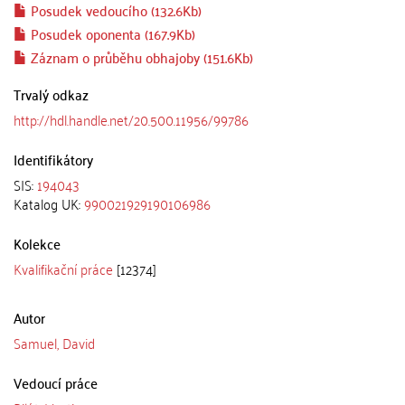
Posudek vedoucího (132.6Kb)
Posudek oponenta (167.9Kb)
Záznam o průběhu obhajoby (151.6Kb)
Trvalý odkaz
http://hdl.handle.net/20.500.11956/99786
Identifikátory
SIS:
194043
Katalog UK:
990021929190106986
Kolekce
Kvalifikační práce
[12374]
Autor
Samuel, David
Vedoucí práce