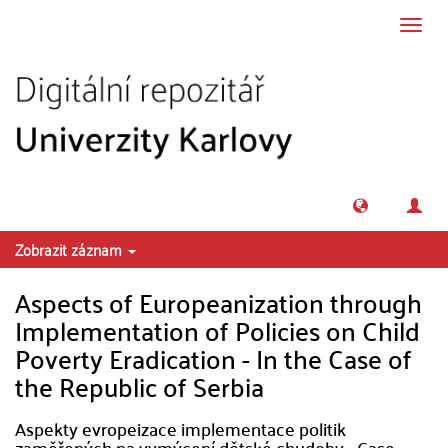
Přeskočit na obsah
Přepn
navig
Zobrazit záznam
Aspects of Europeanization through
Implementation of Policies on Child
Poverty Eradication - In the Case of
the Republic of Serbia
Aspekty evropeizace implementace politik
zaměřených na vymýcení dětské chudoby - Case