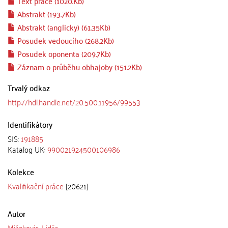
Text práce (1020.Kb)
Abstrakt (193.7Kb)
Abstrakt (anglicky) (61.35Kb)
Posudek vedoucího (268.2Kb)
Posudek oponenta (209.7Kb)
Záznam o průběhu obhajoby (151.2Kb)
Trvalý odkaz
http://hdl.handle.net/20.500.11956/99553
Identifikátory
SIS:
191885
Katalog UK:
990021924500106986
Kolekce
Kvalifikační práce
[20621]
Autor
Milinkovic, Lidija