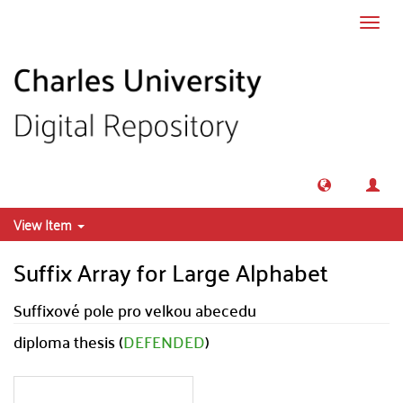
Skip to main content
Toggl
navig
View Item
Suffix Array for Large Alphabet
Suffixové pole pro velkou abecedu
diploma thesis (
DEFENDED
)