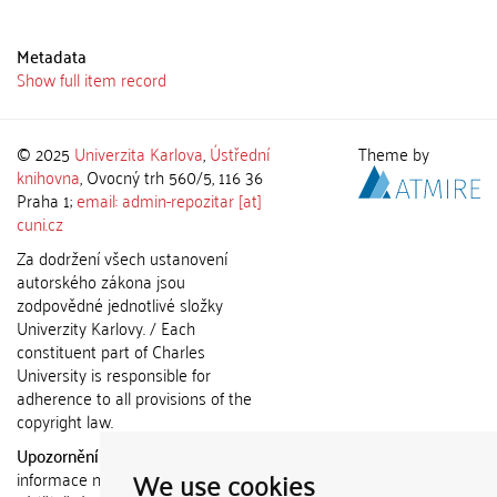
Metadata
Show full item record
© 2025
Univerzita Karlova
,
Ústřední
Theme by
knihovna
, Ovocný trh 560/5, 116 36
Praha 1;
email: admin-repozitar [at]
cuni.cz
Za dodržení všech ustanovení
autorského zákona jsou
zodpovědné jednotlivé složky
Univerzity Karlovy. / Each
constituent part of Charles
University is responsible for
adherence to all provisions of the
copyright law.
Upozornění / Notice:
Získané
We use cookies
informace nemohou být použity k