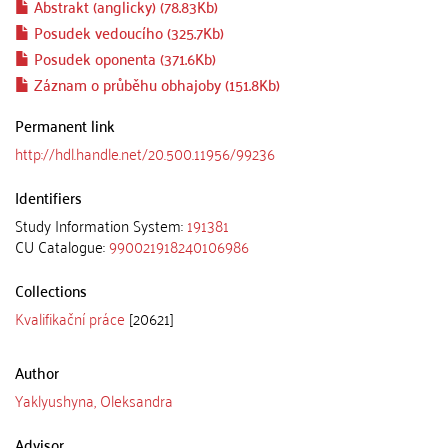
Abstrakt (anglicky) (78.83Kb)
Posudek vedoucího (325.7Kb)
Posudek oponenta (371.6Kb)
Záznam o průběhu obhajoby (151.8Kb)
Permanent link
http://hdl.handle.net/20.500.11956/99236
Identifiers
Study Information System:
191381
CU Catalogue:
990021918240106986
Collections
Kvalifikační práce
[20621]
Author
Yaklyushyna, Oleksandra
Advisor