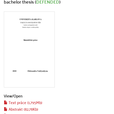
bachelor thesis (
DEFENDED
)
View/
Open
Text práce (1.795Mb)
Abstrakt (82.78Kb)