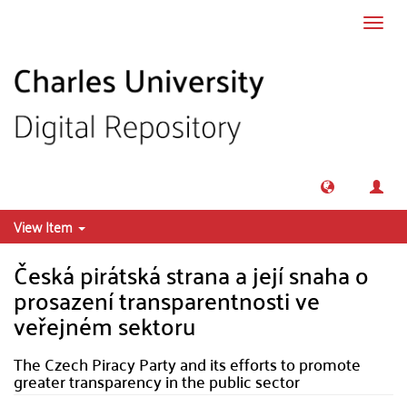
Skip to main content
Toggl
navig
View Item
Česká pirátská strana a její snaha o
prosazení transparentnosti ve
veřejném sektoru
The Czech Piracy Party and its efforts to promote
greater transparency in the public sector