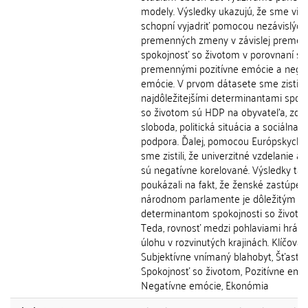
modely. Výsledky ukazujú, že sme via
schopní vyjadriť pomocou nezávislých
premenných zmeny v závislej premen
spokojnosť so životom v porovnaní s
premennými pozitívne emócie a nega
emócie. V prvom dátasete sme zistili,
najdôležitejšími determinantami spoko
so životom sú HDP na obyvateľa, zdra
sloboda, politická situácia a sociálna
podpora. Ďalej, pomocou Európskych 
sme zistili, že univerzitné vzdelanie a 
sú negatívne korelované. Výsledky tak
poukázali na fakt, že ženské zastúpen
národnom parlamente je dôležitým
determinantom spokojnosti so životo
Teda, rovnosť medzi pohlaviami hrá dô
úlohu v rozvinutých krajinách. Klíčová 
Subjektívne vnímaný blahobyt, Šťastie,
Spokojnosť so životom, Pozitívne emóc
Negatívne emócie, Ekonómia