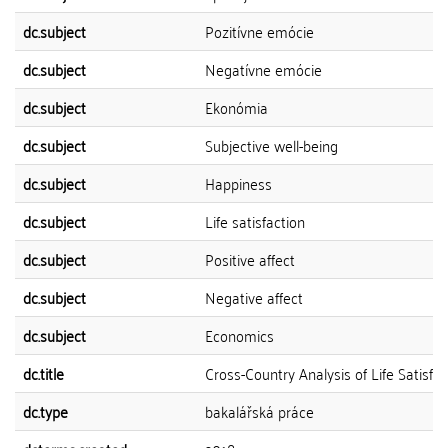
dc.subject
Pozitívne emócie
dc.subject
Negatívne emócie
dc.subject
Ekonómia
dc.subject
Subjective well-being
dc.subject
Happiness
dc.subject
Life satisfaction
dc.subject
Positive affect
dc.subject
Negative affect
dc.subject
Economics
dc.title
Cross-Country Analysis of Life Satisfac
dc.type
bakalářská práce