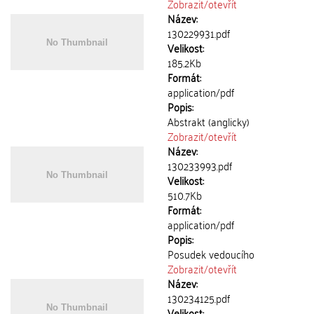
Zobrazit/
otevřít
Název:
130229931.pdf
Velikost:
185.2Kb
Formát:
application/pdf
Popis:
Abstrakt (anglicky)
Zobrazit/
otevřít
Název:
130233993.pdf
Velikost:
510.7Kb
Formát:
application/pdf
Popis:
Posudek vedoucího
Zobrazit/
otevřít
Název:
130234125.pdf
Velikost: