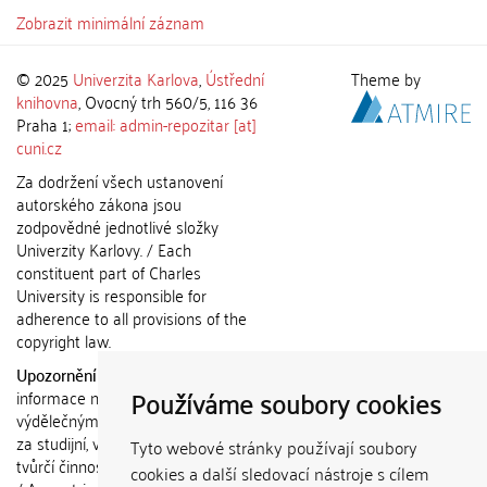
Zobrazit minimální záznam
© 2025
Univerzita Karlova
,
Ústřední
Theme by
knihovna
, Ovocný trh 560/5, 116 36
Praha 1;
email: admin-repozitar [at]
cuni.cz
Za dodržení všech ustanovení
autorského zákona jsou
zodpovědné jednotlivé složky
Univerzity Karlovy. / Each
constituent part of Charles
University is responsible for
adherence to all provisions of the
copyright law.
Upozornění / Notice:
Získané
Používáme soubory cookies
informace nemohou být použity k
výdělečným účelům nebo vydávány
za studijní, vědeckou nebo jinou
Tyto webové stránky používají soubory
tvůrčí činnost jiné osoby než autora.
cookies a další sledovací nástroje s cílem