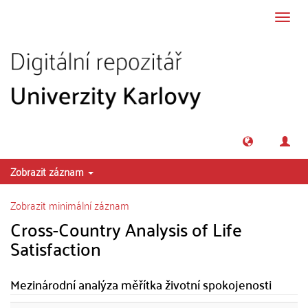
Přeskočit na obsah
Přepn
navig
Zobrazit záznam
Zobrazit minimální záznam
Cross-Country Analysis of Life
Satisfaction
Mezinárodní analýza měřítka životní spokojenosti