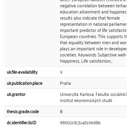
negative correlation between tertiary
education attainment and happiness.
results also indicate that female
representation in national parliament 
important predictor of life satisfaction 
European countries. This supports the
that equality between men and wom
plays an important role in developed
societies. Keywords Subjective well-be
Happiness, Life satisfaction,...
uk.file-availability
V
uk.publication.place
Praha
uk.grantor
Univerzita Karlova, Fakulta sociálních 
Institut ekonomických studií
thesis.grade.code
B
dc.identifier.lisID
990021913140106986