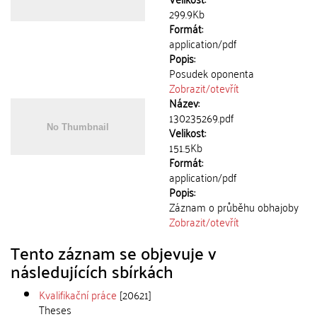
299.9Kb
Formát:
application/pdf
Popis:
Posudek oponenta
Zobrazit/
otevřít
Název:
130235269.pdf
Velikost:
151.5Kb
Formát:
application/pdf
Popis:
Záznam o průběhu obhajoby
Zobrazit/
otevřít
Tento záznam se objevuje v
následujících sbírkách
Kvalifikační práce
[20621]
Theses