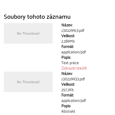
Soubory tohoto záznamu
Název:
130229913.pdf
Velikost:
2.289Mb
Formát:
application/pdf
Popis:
Text práce
Zobrazit/
otevřít
Název:
130229933.pdf
Velikost:
257.2Kb
Formát:
application/pdf
Popis:
Abstrakt