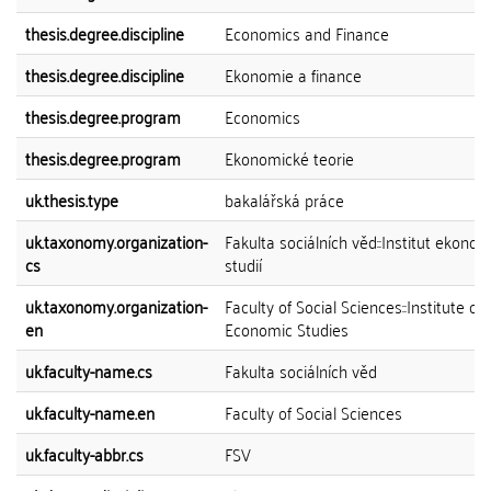
thesis.degree.discipline
Economics and Finance
thesis.degree.discipline
Ekonomie a finance
thesis.degree.program
Economics
thesis.degree.program
Ekonomické teorie
uk.thesis.type
bakalářská práce
uk.taxonomy.organization-
Fakulta sociálních věd::Institut ekono
cs
studií
uk.taxonomy.organization-
Faculty of Social Sciences::Institute of
en
Economic Studies
uk.faculty-name.cs
Fakulta sociálních věd
uk.faculty-name.en
Faculty of Social Sciences
uk.faculty-abbr.cs
FSV