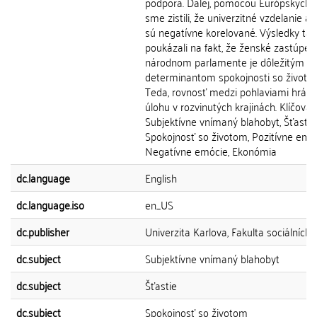
podpora. Ďalej, pomocou Európskych 
sme zistili, že univerzitné vzdelanie a 
sú negatívne korelované. Výsledky tak
poukázali na fakt, že ženské zastúpen
národnom parlamente je dôležitým
determinantom spokojnosti so životo
Teda, rovnosť medzi pohlaviami hrá dô
úlohu v rozvinutých krajinách. Klíčová 
Subjektívne vnímaný blahobyt, Šťastie,
Spokojnosť so životom, Pozitívne emóc
Negatívne emócie, Ekonómia
dc.language
English
dc.language.iso
en_US
dc.publisher
Univerzita Karlova, Fakulta sociálních 
dc.subject
Subjektívne vnímaný blahobyt
dc.subject
Šťastie
dc.subject
Spokojnosť so životom