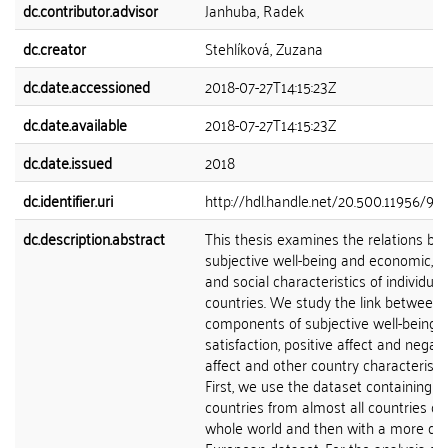
dc.contributor.advisor
Janhuba, Radek
dc.creator
Stehlíková, Zuzana
dc.date.accessioned
2018-07-27T14:15:23Z
dc.date.available
2018-07-27T14:15:23Z
dc.date.issued
2018
dc.identifier.uri
http://hdl.handle.net/20.500.11956/98
dc.description.abstract
This thesis examines the relations b
subjective well-being and economic, po
and social characteristics of individual
countries. We study the link between 
components of subjective well-being - 
satisfaction, positive affect and negati
affect and other country characteristic
First, we use the dataset containing
countries from almost all countries of
whole world and then with a more det