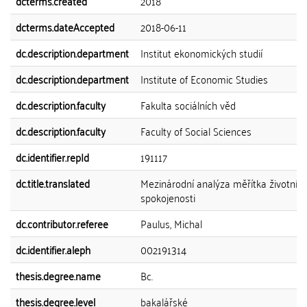
dcterms.created
2018
dcterms.dateAccepted
2018-06-11
dc.description.department
Institut ekonomických studií
dc.description.department
Institute of Economic Studies
dc.description.faculty
Fakulta sociálních věd
dc.description.faculty
Faculty of Social Sciences
dc.identifier.repId
191117
dc.title.translated
Mezinárodní analýza měřítka životní
spokojenosti
dc.contributor.referee
Paulus, Michal
dc.identifier.aleph
002191314
thesis.degree.name
Bc.
thesis.degree.level
bakalářské