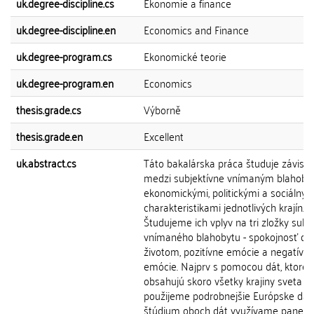
uk.degree-discipline.cs
Ekonomie a finance
uk.degree-discipline.en
Economics and Finance
uk.degree-program.cs
Ekonomické teorie
uk.degree-program.en
Economics
thesis.grade.cs
Výborně
thesis.grade.en
Excellent
uk.abstract.cs
Táto bakalárska práca študuje závislos
medzi subjektívne vnímaným blahoby
ekonomickými, politickými a sociálnym
charakteristikami jednotlivých krajín.
Študujeme ich vplyv na tri zložky subj
vnímaného blahobytu - spokojnosť do
životom, pozitívne emócie a negatívn
emócie. Najprv s pomocou dát, ktoré
obsahujú skoro všetky krajiny sveta 
použijeme podrobnejšie Európske dát
štúdium oboch dát využívame panelo