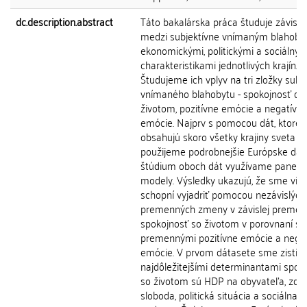
dc.description.abstract
Táto bakalárska práca študuje závislos
medzi subjektívne vnímaným blahoby
ekonomickými, politickými a sociálnym
charakteristikami jednotlivých krajín.
Študujeme ich vplyv na tri zložky subj
vnímaného blahobytu - spokojnosť do
životom, pozitívne emócie a negatívn
emócie. Najprv s pomocou dát, ktoré
obsahujú skoro všetky krajiny sveta 
použijeme podrobnejšie Európske dát
štúdium oboch dát využívame panelo
modely. Výsledky ukazujú, že sme via
schopní vyjadriť pomocou nezávislých
premenných zmeny v závislej premen
spokojnosť so životom v porovnaní s
premennými pozitívne emócie a nega
emócie. V prvom dátasete sme zistili,
najdôležitejšími determinantami spoko
so životom sú HDP na obyvateľa, zdra
sloboda, politická situácia a sociálna