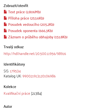
Zobrazit/
otevřít
Text práce (2.806Mb)
Příloha práce (253.6Kb)
Posudek vedoucího (205.2Kb)
Posudek oponenta (666.3Kb)
Záznam o průběhu obhajoby (151.8Kb)
Trvalý odkaz
http://hdl.handle.net/20.500.11956/98916
Identifikátory
SIS:
179534
Katalog UK:
990021913120106986
Kolekce
Kvalifikační práce
[21384]
Autor