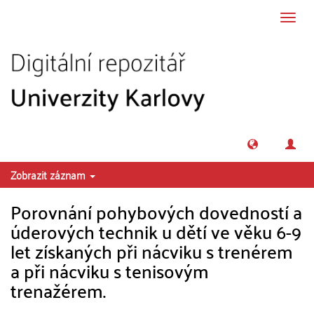
Přeskočit na obsah
Přepn
navig
Zobrazit záznam
Porovnání pohybových dovedností a
úderových technik u dětí ve věku 6-9
let získaných při nácviku s trenérem
a při nácviku s tenisovým
trenažérem.