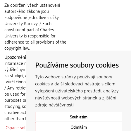
Za dodržení všech ustanovení
autorského zákona jsou
zodpovědné jednotlivé složky
Univerzity Karlovy. / Each
constituent part of Charles
University is responsible for
adherence to all provisions of the
copyright law.
Upozornění / Notice:
Získané
Používáme soubory cookies
informace nemohou být použity k
výdělečným účelům nebo vydávány
za studijní, vědeckou nebo jinou
Tyto webové stránky používají soubory
tvůrčí činnost jiné osoby než autora.
cookies a další sledovací nástroje s cílem
/ Any retrieved information shall not
vylepšení uživatelského prostředí, analýzy
be used for any commercial
návštěvnosti webových stránek a zjištění
purposes or claimed as results of
zdroje návštěvnosti.
studying, scientific or any other
creative activities of any person
Souhlasím
other than the author.
DSpace software
copyright © 2002-
Odmítám