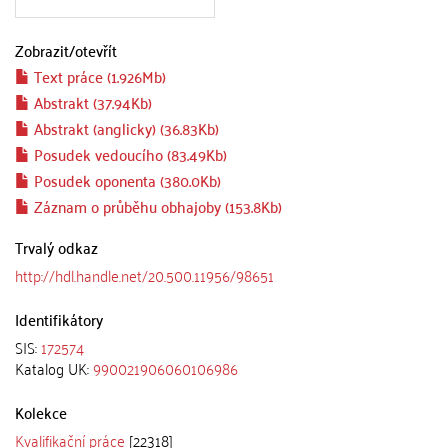
Zobrazit/
otevřít
Text práce (1.926Mb)
Abstrakt (37.94Kb)
Abstrakt (anglicky) (36.83Kb)
Posudek vedoucího (83.49Kb)
Posudek oponenta (380.0Kb)
Záznam o průběhu obhajoby (153.8Kb)
Trvalý odkaz
http://hdl.handle.net/20.500.11956/98651
Identifikátory
SIS:
172574
Katalog UK:
990021906060106986
Kolekce
Kvalifikační práce
[22318]