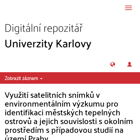
Přeskočit na obsah
Přepn
navig
Zobrazit záznam
Využití satelitních snímků v
environmentálním výzkumu pro
identifikaci městských tepelných
ostrovů a jejich souvislosti s okolním
prostředím s případovou studií na
území Prahy