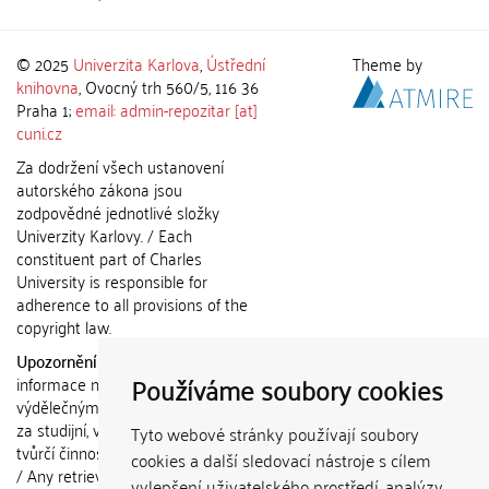
© 2025
Univerzita Karlova
,
Ústřední
Theme by
knihovna
, Ovocný trh 560/5, 116 36
Praha 1;
email: admin-repozitar [at]
cuni.cz
Za dodržení všech ustanovení
autorského zákona jsou
zodpovědné jednotlivé složky
Univerzity Karlovy. / Each
constituent part of Charles
University is responsible for
adherence to all provisions of the
copyright law.
Upozornění / Notice:
Získané
Používáme soubory cookies
informace nemohou být použity k
výdělečným účelům nebo vydávány
za studijní, vědeckou nebo jinou
Tyto webové stránky používají soubory
tvůrčí činnost jiné osoby než autora.
cookies a další sledovací nástroje s cílem
/ Any retrieved information shall not
vylepšení uživatelského prostředí, analýzy