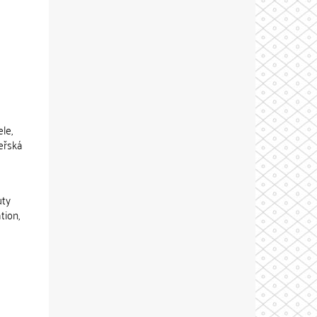
le,
eřská
uty
tion,