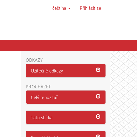
čeština
Přihlásit se
ODKAZY
Užitečné odkazy
PROCHÁZET
Celý repozitář
Tato sbírka