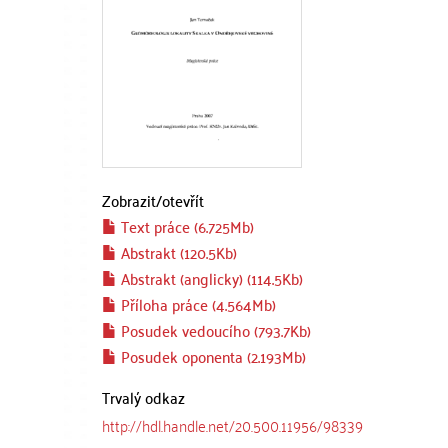
Zobrazit/
otevřít
Text práce (6.725Mb)
Abstrakt (120.5Kb)
Abstrakt (anglicky) (114.5Kb)
Příloha práce (4.564Mb)
Posudek vedoucího (793.7Kb)
Posudek oponenta (2.193Mb)
Trvalý odkaz
http://hdl.handle.net/20.500.11956/98339