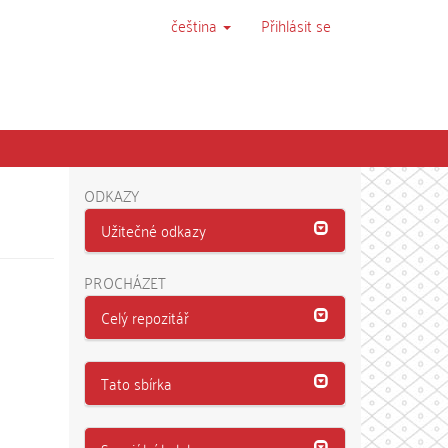
čeština
Přihlásit se
ODKAZY
Užitečné odkazy
PROCHÁZET
Celý repozitář
Tato sbírka