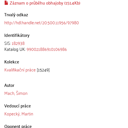
Záznam o průběhu obhajoby (151.4Kb)
Trvalý odkaz
http://hdl.handle.net/20.500.11956/97980
Identifikátory
SIS:
182938
Katalog UK:
990021886910106986
Kolekce
Kvalifikační práce
[15249]
Autor
Mach, Šimon
Vedoucí práce
Kopecký, Martin
Oponent práce