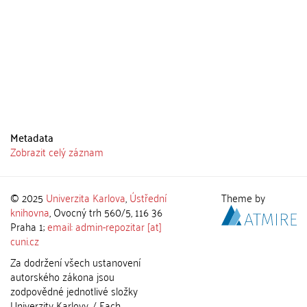
Metadata
Zobrazit celý záznam
© 2025
Univerzita Karlova
,
Ústřední
Theme by
knihovna
, Ovocný trh 560/5, 116 36
Praha 1;
email: admin-repozitar [at]
cuni.cz
Za dodržení všech ustanovení
autorského zákona jsou
zodpovědné jednotlivé složky
Univerzity Karlovy. / Each