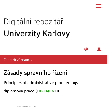
Přeskočit na obsah
Přepn
navig
Zobrazit záznam
Zásady správního řízení
Principles of administrative proceedings
diplomová práce (
OBHÁJENO
)