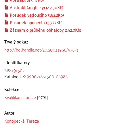
Abstrakt (anglicky) (47.30Kb)
Posudek vedoucího (182.2Kb)
Posudek oponenta (33.77Kb)
Záznam o průběhu obhajoby (152.0Kb)
Trvalý odkaz
http://hdl.handle.net/20.500.11956/97641
Identifikátory
SIS:
191502
Katalog UK:
990021861500106986
Kolekce
Kvalifikační práce
[9791]
Autor
Konopecká, Tereza