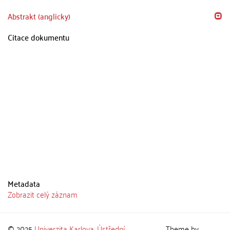
Abstrakt (anglicky)
Citace dokumentu
Metadata
Zobrazit celý záznam
© 2025
Univerzita Karlova
,
Ústřední
Theme by