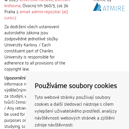
knihovna
, Ovocný trh 560/5, 116 36
Praha 1;
email: admin-repozitar [at]
cuni.cz
Za dodržení všech ustanovení
autorského zákona jsou
zodpovědné jednotlivé složky
Univerzity Karlovy. / Each
constituent part of Charles
University is responsible for
adherence to all provisions of the
copyright law.
Upozornění / Notice:
Získané
Používáme soubory cookies
informace nemohou být použity k
výdělečným účelům nebo vydávány
za studijní, vědeckou nebo jinou
Tyto webové stránky používají soubory
tvůrčí činnost jiné osoby než autora.
cookies a další sledovací nástroje s cílem
/ Any retrieved information shall not
vylepšení uživatelského prostředí, analýzy
be used for any commercial
návštěvnosti webových stránek a zjištění
purposes or claimed as results of
zdroje návštěvnosti.
studying, scientific or any other