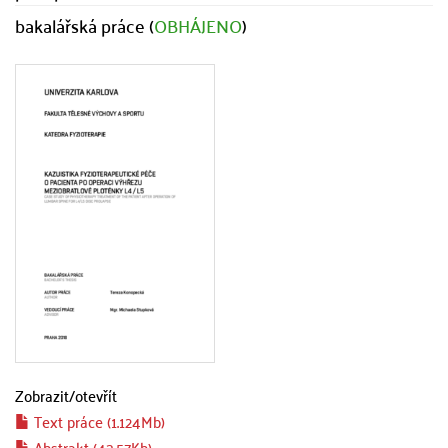
bakalářská práce (
OBHÁJENO
)
Zobrazit/
otevřít
Text práce (1.124Mb)
Abstrakt (43.57Kb)