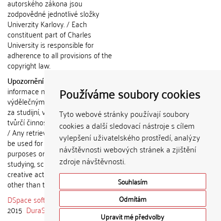
autorského zákona jsou
zodpovědné jednotlivé složky
Univerzity Karlovy. / Each
constituent part of Charles
University is responsible for
adherence to all provisions of the
copyright law.
Upozornění / Notice:
Získané
Používáme soubory cookies
informace nemohou být použity k
výdělečným účelům nebo vydávány
za studijní, vědeckou nebo jinou
Tyto webové stránky používají soubory
tvůrčí činnost jiné osoby než autora.
cookies a další sledovací nástroje s cílem
/ Any retrieved information shall not
vylepšení uživatelského prostředí, analýzy
be used for any commercial
návštěvnosti webových stránek a zjištění
purposes or claimed as results of
zdroje návštěvnosti.
studying, scientific or any other
creative activities of any person
Souhlasím
other than the author.
DSpace software
copyright © 2002-
Odmítám
2015
DuraSpace
Upravit mé předvolby