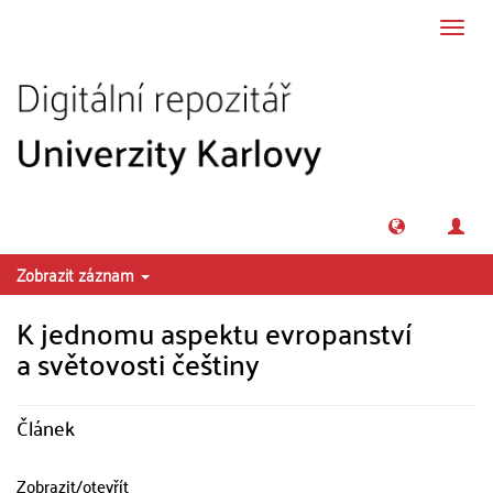
Přeskočit na obsah
Přepn
navig
Zobrazit záznam
K jednomu aspektu evropanství
a světovosti češtiny
Článek
Zobrazit/
otevřít