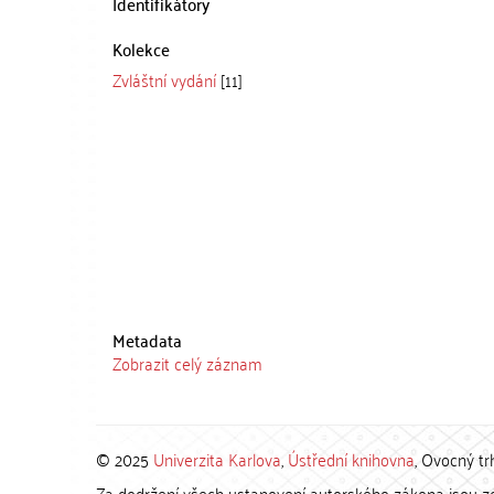
Identifikátory
Kolekce
Zvláštní vydání
[11]
Metadata
Zobrazit celý záznam
© 2025
Univerzita Karlova
,
Ústřední knihovna
, Ovocný tr
Za dodržení všech ustanovení autorského zákona jsou zod