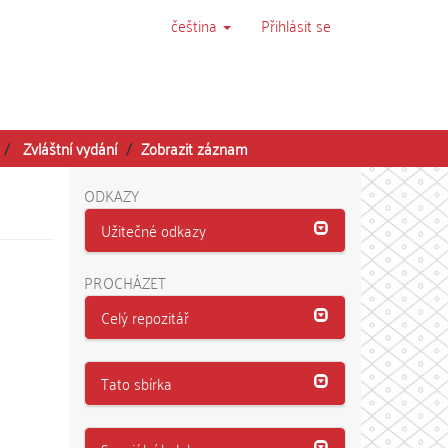
čeština
Přihlásit se
Zvláštní vydání
Zobrazit záznam
ODKAZY
Užitečné odkazy
PROCHÁZET
Celý repozitář
Tato sbírka