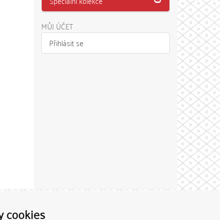
Speciální kolekce
MŮJ ÚČET
Přihlásit se
Theme by
y cookies