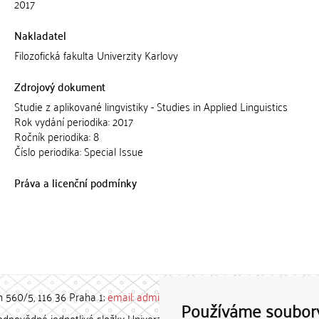
2017
Nakladatel
Filozofická fakulta Univerzity Karlovy
Zdrojový dokument
Studie z aplikované lingvistiky - Studies in Applied Linguistics
Rok vydání periodika: 2017
Ročník periodika: 8
Číslo periodika: Special Issue
Práva a licenční podmínky
h 560/5, 116 36 Praha 1;
email: admin-repozitar [at] cuni.cz
Používáme soubor
povědné jednotlivé složky Univerzity Karlovy. / Each constituent