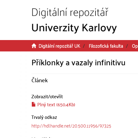
Přeskočit na obsah
Digitální repozitář UK
Filozofická fakulta
Op
Příklonky a vazaly infinitivu
Článek
Zobrazit/
otevřít
Plný text (650.4Kb)
Trvalý odkaz
http://hdl.handle.net/20.500.11956/97325