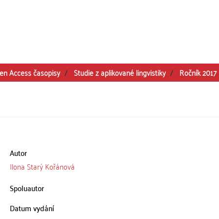
en Access časopisy
Studie z aplikované lingvistiky
Ročník 2017
Autor
Ilona Starý Kořánová
Spoluautor
Datum vydání