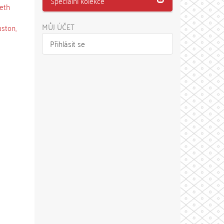
Speciální kolekce
eth
MŮJ ÚČET
ston,
Přihlásit se