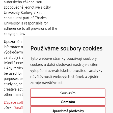
autorského zákona jsou
zodpovědné jednotlivé složky
Univerzity Karlovy. / Each
constituent part of Charles
University is responsible for
adherence to all provisions of the
copyright law.
Upozornění / Notice:
Získané
Používáme soubory cookies
informace nemohou být použity k
výdělečným účelům nebo vydávány
za studijní, vědeckou nebo jinou
Tyto webové stránky používají soubory
tvůrčí činnost jiné osoby než autora.
cookies a další sledovací nástroje s cílem
/ Any retrieved information shall not
vylepšení uživatelského prostředí, analýzy
be used for any commercial
návštěvnosti webových stránek a zjištění
purposes or claimed as results of
zdroje návštěvnosti.
studying, scientific or any other
creative activities of any person
Souhlasím
other than the author.
DSpace software
copyright © 2002-
Odmítám
2015
DuraSpace
Upravit mé předvolby