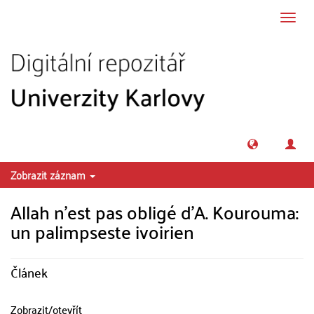
Přeskočit na obsah
Přepn
navig
Zobrazit záznam
Allah n’est pas obligé d’A. Kourouma:
un palimpseste ivoirien
Článek
Zobrazit/
otevřít