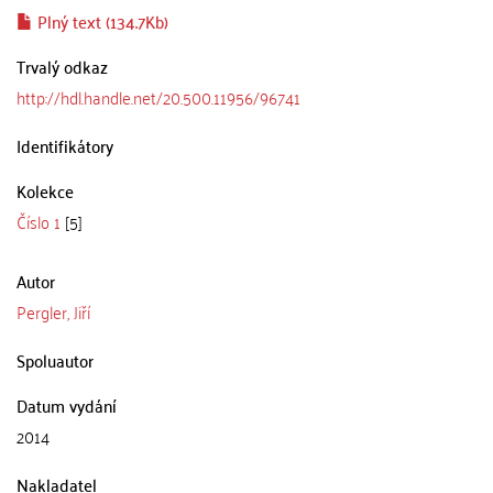
Plný text (134.7Kb)
Trvalý odkaz
http://hdl.handle.net/20.500.11956/96741
Identifikátory
Kolekce
Číslo 1
[5]
Autor
Pergler, Jiří
Spoluautor
Datum vydání
2014
Nakladatel