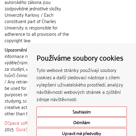
autorského zákona jsou
zodpovědné jednotlivé složky
Univerzity Karlovy. / Each
constituent part of Charles
University is responsible for
adherence to all provisions of the
copyright law.
Upozornění / Notice:
Získané
Používáme soubory cookies
informace nemohou být použity k
výdělečným účelům nebo vydávány
za studijní, vědeckou nebo jinou
Tyto webové stránky používají soubory
tvůrčí činnost jiné osoby než autora.
cookies a další sledovací nástroje s cílem
/ Any retrieved information shall not
vylepšení uživatelského prostředí, analýzy
be used for any commercial
návštěvnosti webových stránek a zjištění
purposes or claimed as results of
zdroje návštěvnosti.
studying, scientific or any other
creative activities of any person
Souhlasím
other than the author.
DSpace software
copyright © 2002-
Odmítám
2015
DuraSpace
Upravit mé předvolby