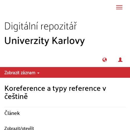
Přeskočit na obsah
Přepn
navig
Zobrazit záznam
Koreference a typy reference v
češtině
Článek
Zobrazit/
otevřít