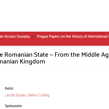
en Access časopisy
Prague Papers on the History of International 
he Romanian State — From the Middle A
Romanian Kingdom
Autor
László Gulyás, Gábor Csüllög
Spoluautor