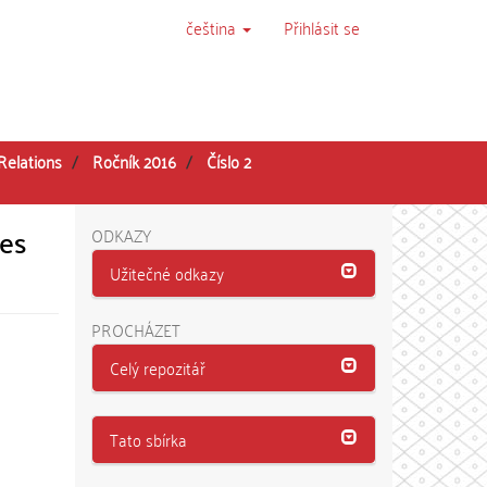
čeština
Přihlásit se
Relations
Ročník 2016
Číslo 2
ges
ODKAZY
Užitečné odkazy
PROCHÁZET
Celý repozitář
Tato sbírka