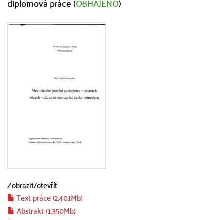
diplomová práce (
OBHÁJENO
)
Zobrazit/
otevřít
Text práce (2.401Mb)
Abstrakt (1.350Mb)