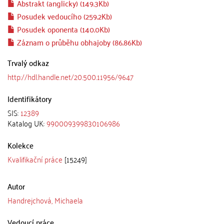
Abstrakt (anglicky) (149.3Kb)
Posudek vedoucího (259.2Kb)
Posudek oponenta (140.0Kb)
Záznam o průběhu obhajoby (86.86Kb)
Trvalý odkaz
http://hdl.handle.net/20.500.11956/9647
Identifikátory
SIS:
12389
Katalog UK:
990009399830106986
Kolekce
Kvalifikační práce
[15249]
Autor
Handrejchová, Michaela
Vedoucí práce