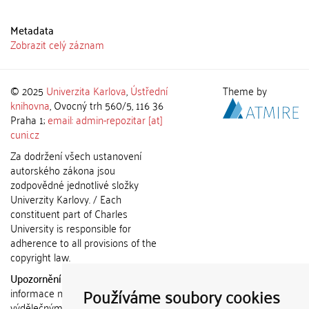
Metadata
Zobrazit celý záznam
© 2025
Univerzita Karlova
,
Ústřední
Theme by
knihovna
, Ovocný trh 560/5, 116 36
Praha 1;
email: admin-repozitar [at]
cuni.cz
Za dodržení všech ustanovení
autorského zákona jsou
zodpovědné jednotlivé složky
Univerzity Karlovy. / Each
constituent part of Charles
University is responsible for
adherence to all provisions of the
copyright law.
Upozornění / Notice:
Získané
Používáme soubory cookies
informace nemohou být použity k
výdělečným účelům nebo vydávány