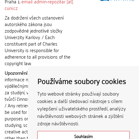
Praha 1;
email: admin-repozitar [at]
cuni.cz
Za dodržení všech ustanovení
autorského zákona jsou
zodpovědné jednotlivé složky
Univerzity Karlovy. / Each
constituent part of Charles
University is responsible for
adherence to all provisions of the
copyright law.
Upozornění / Notice:
Získané
Používáme soubory cookies
informace nemohou být použity k
výdělečným účelům nebo vydávány
za studijní, vědeckou nebo jinou
Tyto webové stránky používají soubory
tvůrčí činnost jiné osoby než autora.
cookies a další sledovací nástroje s cílem
/ Any retrieved information shall not
vylepšení uživatelského prostředí, analýzy
be used for any commercial
návštěvnosti webových stránek a zjištění
purposes or claimed as results of
zdroje návštěvnosti.
studying, scientific or any other
creative activities of any person
Souhlasím
other than the author.