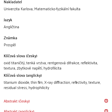
Nakladatel
Univerzita Karlova, Matematicko-fyzikální fakulta
Jazyk
Angličtina
Známka
Prospěl
Klíčová slova (česky)
oxid titaničitý, tenká vrstva, rentgenová difrakce, reflektivita,
textura, zbytkové napětí, hydrofilicita
Klíčová slova (anglicky)
titanium dioxide, thin ﬁlm, X-ray diﬀraction, reﬂectivity, texture,
residual stress, hydrophilicity
Abstrakt (česky)
Abstrakt (anglicky)