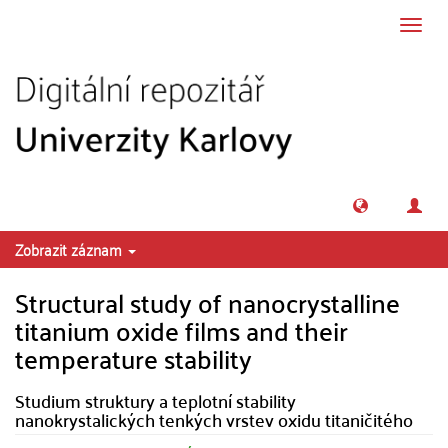
Přeskočit na obsah
Přepn
navig
Zobrazit záznam
Structural study of nanocrystalline
titanium oxide films and their
temperature stability
Studium struktury a teplotní stability
nanokrystalických tenkých vrstev oxidu titaničitého