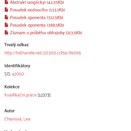
Abstrakt (anglicky) (42.35Kb)
Posudek vedoucího (133.1Kb)
Posudek oponenta (312.5Kb)
Posudek oponenta (388.5Kb)
Záznam o průběhu obhajoby (213.5Kb)
Trvalý odkaz
http://hdl.handle.net/20.500.11956/96095
Identifikátory
SIS:
42050
Kolekce
Kvalifikační práce
[12373]
Autor
Chlanová, Lea