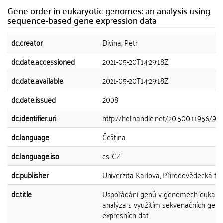
Gene order in eukaryotic genomes: an analysis using
sequence-based gene expression data
dc.creator
Divina, Petr
dc.date.accessioned
2021-05-20T14:29:18Z
dc.date.available
2021-05-20T14:29:18Z
dc.date.issued
2008
dc.identifier.uri
http://hdl.handle.net/20.500.11956/95
dc.language
Čeština
dc.language.iso
cs_CZ
dc.publisher
Univerzita Karlova, Přírodovědecká fak
dc.title
Uspořádání genů v genomech eukaryo
analýza s využitím sekvenačních gen
expresních dat