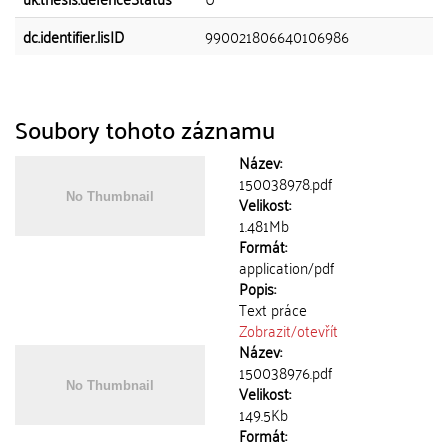
dc.identifier.lisID
990021806640106986
Soubory tohoto záznamu
Název:
150038978.pdf
Velikost:
1.481Mb
Formát:
application/pdf
Popis:
Text práce
Zobrazit/
otevřít
Název:
150038976.pdf
Velikost:
149.5Kb
Formát: