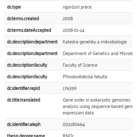
dc.type
rigorózní práce
dcterms.created
2008
dcterms.dateAccepted
2008-01-24
dc.description.department
Katedra genetiky a mikrobiologie
dc.description.department
Department of Genetics and Microbio
dc.description.faculty
Faculty of Science
dc.description.faculty
Přírodovědecká fakulta
dc.identifier.repId
176359
dc.title.translated
Gene order in eukaryotic genomes: an
analysis using sequence-based gene
expression data
dc.identifier.aleph
002180664
thesis.degree.name
RNDr.