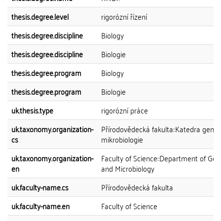
thesis.degree.level
rigorózní řízení
thesis.degree.discipline
Biology
thesis.degree.discipline
Biologie
thesis.degree.program
Biology
thesis.degree.program
Biologie
uk.thesis.type
rigorózní práce
uk.taxonomy.organization-
Přírodovědecká fakulta::Katedra genet
cs
mikrobiologie
uk.taxonomy.organization-
Faculty of Science::Department of Gen
en
and Microbiology
uk.faculty-name.cs
Přírodovědecká fakulta
uk.faculty-name.en
Faculty of Science