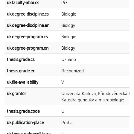
uk.faculty-abbr.cs
PřF
uk.degree-discipline.cs
Biologie
uk.degree-discipline.en
Biology
uk.degree-program.cs
Biologie
uk.degree-program.en
Biology
thesis.grade.cs
Uznáno
thesis.grade.en
Recognized
uk.file-availability
V
uk.grantor
Univerzita Karlova, Přírodovědecká fak
Katedra genetiky a mikrobiologie
thesis.grade.code
U
uk.publication-place
Praha
uk.thesis.defenceStatus
U