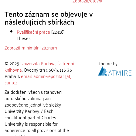
Zobrazit/
otevřít
Tento záznam se objevuje v
následujících sbírkách
Kvalifikační práce
[22318]
Theses
Zobrazit minimální záznam
© 2025
Univerzita Karlova
,
Ústřední
Theme by
knihovna
, Ovocný trh 560/5, 116 36
Praha 1;
email: admin-repozitar [at]
cuni.cz
Za dodržení všech ustanovení
autorského zákona jsou
zodpovědné jednotlivé složky
Univerzity Karlovy. / Each
constituent part of Charles
University is responsible for
adherence to all provisions of the