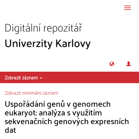
Přeskočit na obsah
Přepn
navig
Zobrazit záznam
Zobrazit minimální záznam
Uspořádání genů v genomech
eukaryot: analýza s využitím
sekvenačních genových expresních
dat