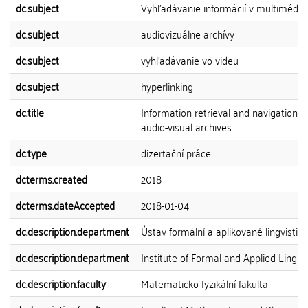
dc.subject
Vyhľadávanie informácií v multimédiá
dc.subject
audiovizuálne archívy
dc.subject
vyhľadávanie vo videu
dc.subject
hyperlinking
dc.title
Information retrieval and navigation in
audio-visual archives
dc.type
dizertační práce
dcterms.created
2018
dcterms.dateAccepted
2018-01-04
dc.description.department
Ústav formální a aplikované lingvistiky
dc.description.department
Institute of Formal and Applied Linguis
dc.description.faculty
Matematicko-fyzikální fakulta