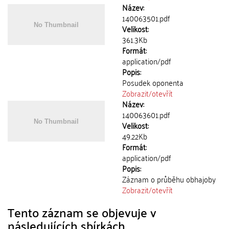
Název:
140063501.pdf
Velikost:
361.3Kb
Formát:
application/pdf
Popis:
Posudek oponenta
Zobrazit/
otevřít
Název:
140063601.pdf
Velikost:
49.22Kb
Formát:
application/pdf
Popis:
Záznam o průběhu obhajoby
Zobrazit/
otevřít
Tento záznam se objevuje v
následujících sbírkách