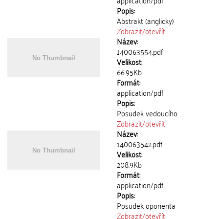
application/pdf
Popis:
Abstrakt (anglicky)
Zobrazit/
otevřít
Název:
140063554.pdf
Velikost:
66.95Kb
Formát:
application/pdf
Popis:
Posudek vedoucího
Zobrazit/
otevřít
Název:
140063542.pdf
Velikost:
208.9Kb
Formát:
application/pdf
Popis:
Posudek oponenta
Zobrazit/
otevřít