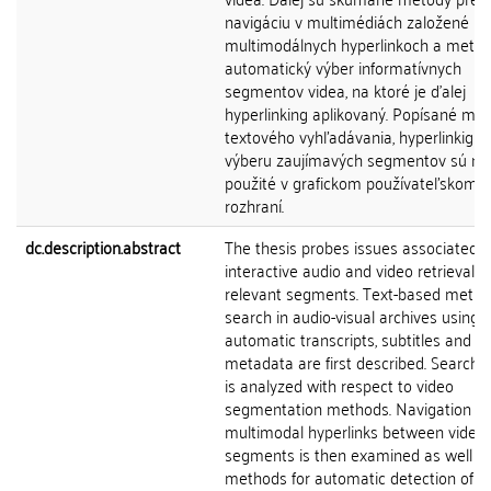
navigáciu v multimédiách založené na
multimodálnych hyperlinkoch a metód
automatický výber informatívnych
segmentov videa, na ktoré je ďalej
hyperlinking aplikovaný. Popísané me
textového vyhľadávania, hyperlinkigu 
výberu zaujímavých segmentov sú na
použité v grafickom používateľskom
rozhraní.
dc.description.abstract
The thesis probes issues associated w
interactive audio and video retrieval o
relevant segments. Text-based metho
search in audio-visual archives using
automatic transcripts, subtitles and
metadata are first described. Search q
is analyzed with respect to video
segmentation methods. Navigation us
multimodal hyperlinks between video
segments is then examined as well a
methods for automatic detection of t