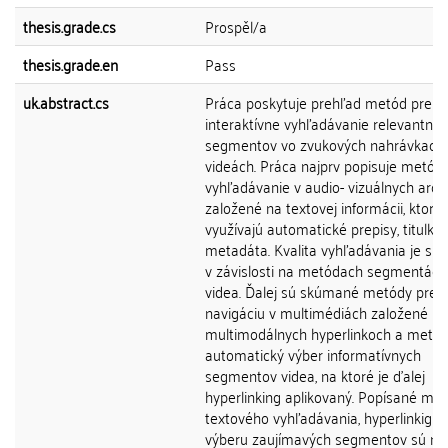
thesis.grade.cs
Prospěl/a
thesis.grade.en
Pass
uk.abstract.cs
Práca poskytuje prehľad metód pre
interaktívne vyhľadávanie relevantný
segmentov vo zvukových nahrávkach 
videách. Práca najprv popisuje metód
vyhľadávanie v audio- vizuálnych arch
založené na textovej informácii, ktoré
využívajú automatické prepisy, titulky 
metadáta. Kvalita vyhľadávania je s
v závislosti na metódach segmentáci
videa. Ďalej sú skúmané metódy pre
navigáciu v multimédiách založené na
multimodálnych hyperlinkoch a metód
automatický výber informatívnych
segmentov videa, na ktoré je ďalej
hyperlinking aplikovaný. Popísané me
textového vyhľadávania, hyperlinkigu 
výberu zaujímavých segmentov sú na