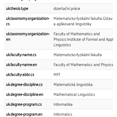
uk.thesis.type
dizertační práce
uk.taxonomy.organization-
Matematicko-fyzikální fakulta::Ústav f
cs
a aplikované lingvistiky
uk.taxonomy.organization-
Faculty of Mathematics and
en
Physics::Institute of Formal and Applie
Linguistics
uk.faculty-name.cs
Matematicko-fyzikální fakulta
uk.faculty-name.en
Faculty of Mathematics and Physics
uk.faculty-abbr.cs
MFF
uk.degree-discipline.cs
Matematická lingvistika
uk.degree-discipline.en
Mathematical Linguistics
uk.degree-program.cs
Informatika
uk.degree-program.en
Informatics