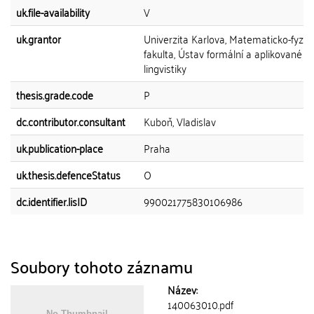
uk.file-availability
V
uk.grantor
Univerzita Karlova, Matematicko-fyziká
fakulta, Ústav formální a aplikované
lingvistiky
thesis.grade.code
P
dc.contributor.consultant
Kuboň, Vladislav
uk.publication-place
Praha
uk.thesis.defenceStatus
O
dc.identifier.lisID
990021775830106986
Soubory tohoto záznamu
Název:
140063010.pdf