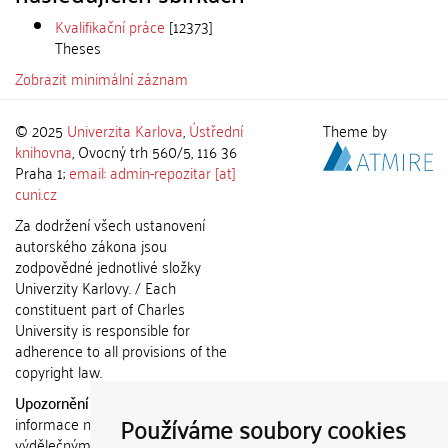
Kvalifikační práce
[12373]
Theses
Zobrazit minimální záznam
© 2025
Univerzita Karlova
,
Ústřední
Theme by
knihovna
, Ovocný trh 560/5, 116 36
Praha 1;
email: admin-repozitar [at]
cuni.cz
Za dodržení všech ustanovení
autorského zákona jsou
zodpovědné jednotlivé složky
Univerzity Karlovy. / Each
constituent part of Charles
University is responsible for
adherence to all provisions of the
copyright law.
Upozornění / Notice:
Získané
Používáme soubory cookies
informace nemohou být použity k
výdělečným účelům nebo vydávány