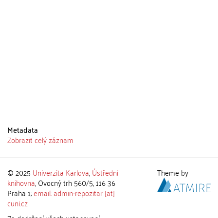
Metadata
Zobrazit celý záznam
© 2025
Univerzita Karlova
,
Ústřední
Theme by
knihovna
, Ovocný trh 560/5, 116 36
Praha 1;
email: admin-repozitar [at]
cuni.cz
Za dodržení všech ustanovení