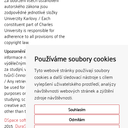
autorského zákona jsou
zodpovědné jednotlivé složky
Univerzity Karlovy. / Each
constituent part of Charles
University is responsible for
adherence to all provisions of the
copyright law.
Upozornění / Notice:
Získané
Používáme soubory cookies
informace nemohou být použity k
výdělečným účelům nebo vydávány
za studijní, vědeckou nebo jinou
Tyto webové stránky používají soubory
tvůrčí činnost jiné osoby než autora.
cookies a další sledovací nástroje s cílem
/ Any retrieved information shall not
vylepšení uživatelského prostředí, analýzy
be used for any commercial
návštěvnosti webových stránek a zjištění
purposes or claimed as results of
zdroje návštěvnosti.
studying, scientific or any other
creative activities of any person
Souhlasím
other than the author.
DSpace software
copyright © 2002-
Odmítám
2015
DuraSpace