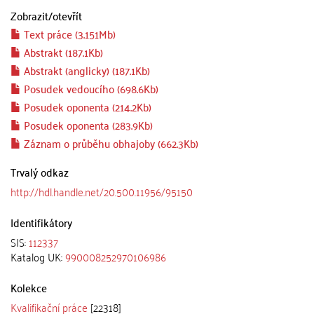
Zobrazit/
otevřít
Text práce (3.151Mb)
Abstrakt (187.1Kb)
Abstrakt (anglicky) (187.1Kb)
Posudek vedoucího (698.6Kb)
Posudek oponenta (214.2Kb)
Posudek oponenta (283.9Kb)
Záznam o průběhu obhajoby (662.3Kb)
Trvalý odkaz
http://hdl.handle.net/20.500.11956/95150
Identifikátory
SIS:
112337
Katalog UK:
990008252970106986
Kolekce
Kvalifikační práce
[22318]