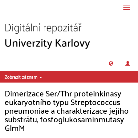
Přeskočit na obsah
Přepn
navig
Zobrazit záznam
Dimerizace Ser/Thr proteinkinasy
eukaryotního typu Streptococcus
pneumoniae a charakterizace jejího
substrátu, fosfoglukosaminmutasy
GlmM