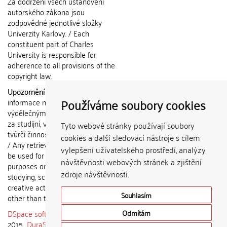
Za dodržení všech ustanovení
autorského zákona jsou
zodpovědné jednotlivé složky
Univerzity Karlovy. / Each
constituent part of Charles
University is responsible for
adherence to all provisions of the
copyright law.
Upozornění / Notice:
Získané
Používáme soubory cookies
informace nemohou být použity k
výdělečným účelům nebo vydávány
za studijní, vědeckou nebo jinou
Tyto webové stránky používají soubory
tvůrčí činnost jiné osoby než autora.
cookies a další sledovací nástroje s cílem
/ Any retrieved information shall not
vylepšení uživatelského prostředí, analýzy
be used for any commercial
návštěvnosti webových stránek a zjištění
purposes or claimed as results of
zdroje návštěvnosti.
studying, scientific or any other
creative activities of any person
Souhlasím
other than the author.
DSpace software
copyright © 2002-
Odmítám
2015
DuraSpace