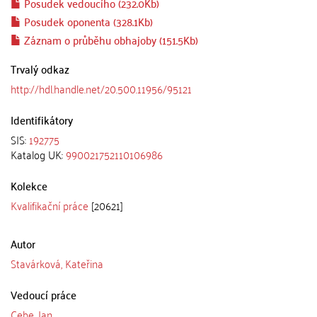
Posudek vedoucího (232.0Kb)
Posudek oponenta (328.1Kb)
Záznam o průběhu obhajoby (151.5Kb)
Trvalý odkaz
http://hdl.handle.net/20.500.11956/95121
Identifikátory
SIS:
192775
Katalog UK:
990021752110106986
Kolekce
Kvalifikační práce
[20621]
Autor
Stavárková, Kateřina
Vedoucí práce
Cebe, Jan