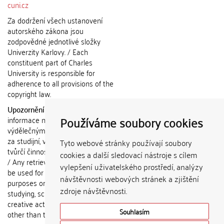
cuni.cz
Za dodržení všech ustanovení
autorského zákona jsou
zodpovědné jednotlivé složky
Univerzity Karlovy. / Each
constituent part of Charles
University is responsible for
adherence to all provisions of the
copyright law.
Upozornění / Notice:
Získané
Používáme soubory cookies
informace nemohou být použity k
výdělečným účelům nebo vydávány
za studijní, vědeckou nebo jinou
Tyto webové stránky používají soubory
tvůrčí činnost jiné osoby než autora.
cookies a další sledovací nástroje s cílem
/ Any retrieved information shall not
vylepšení uživatelského prostředí, analýzy
be used for any commercial
návštěvnosti webových stránek a zjištění
purposes or claimed as results of
zdroje návštěvnosti.
studying, scientific or any other
creative activities of any person
Souhlasím
other than the author.