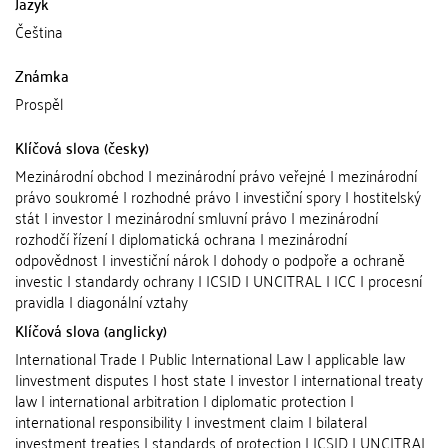
Jazyk
Čeština
Známka
Prospěl
Klíčová slova (česky)
Mezinárodní obchod | mezinárodní právo veřejné | mezinárodní
právo soukromé | rozhodné právo | investiční spory | hostitelský
stát | investor | mezinárodní smluvní právo | mezinárodní
rozhodčí řízení | diplomatická ochrana | mezinárodní
odpovědnost | investiční nárok | dohody o podpoře a ochraně
investic | standardy ochrany | ICSID | UNCITRAL | ICC | procesní
pravidla | diagonální vztahy
Klíčová slova (anglicky)
International Trade | Public International Law | applicable law
|investment disputes | host state | investor | international treaty
law | international arbitration | diplomatic protection |
international responsibility | investment claim | bilateral
investment treaties | standards of protection | ICSID | UNCITRAL