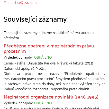
Zobrazit celý záznam
Související záznamy
Zobrazují se záznamy příbuzné na základě názvu, autora a
předmětu.
Předběžné opatření v mezinárodním právu
procesním
Výsledek obhajoby:
OBHÁJENO
Černá, Pavlína
(
Univerzita Karlova, Právnická fakulta
,
2012
)
Datum obhajoby:
19. 9. 2012
Diplomová práce nese název "Předběžné opatření v
mezinárodním právu procesním". Smyslem předběžného opatření
je zachovat práva stran do doby, než bude spor vyřešen, tedy do
vydání konečného rozhodnutí. Napomáhá proto chránit ...
Mezinárodní organizace novinářů (1946-1995)
Výsledek obhajoby:
OBHÁJENO
Ševčíková, Markéta
(
Univerzita Karlova, Fakulta sociálních věd
,