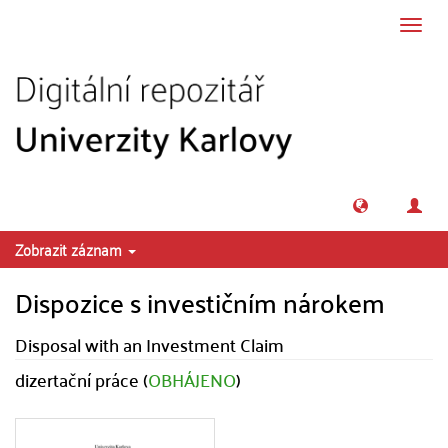
Přeskočit na obsah
Přepn
navig
Zobrazit záznam
Dispozice s investičním nárokem
Disposal with an Investment Claim
dizertační práce (
OBHÁJENO
)