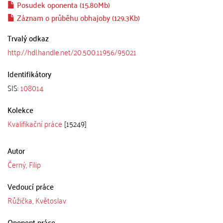
Posudek oponenta (15.80Mb)
Záznam o průběhu obhajoby (129.3Kb)
Trvalý odkaz
http://hdl.handle.net/20.500.11956/95021
Identifikátory
SIS:
108014
Kolekce
Kvalifikační práce
[15249]
Autor
Černý, Filip
Vedoucí práce
Růžička, Květoslav
Oponent práce