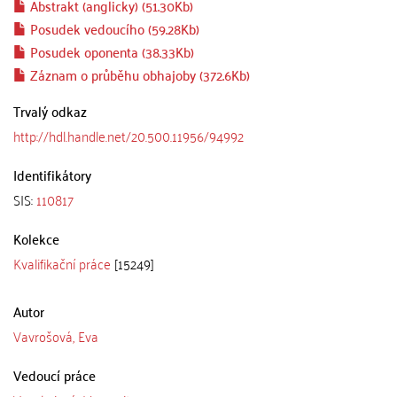
Abstrakt (anglicky) (51.30Kb)
Posudek vedoucího (59.28Kb)
Posudek oponenta (38.33Kb)
Záznam o průběhu obhajoby (372.6Kb)
Trvalý odkaz
http://hdl.handle.net/20.500.11956/94992
Identifikátory
SIS:
110817
Kolekce
Kvalifikační práce
[15249]
Autor
Vavrošová, Eva
Vedoucí práce