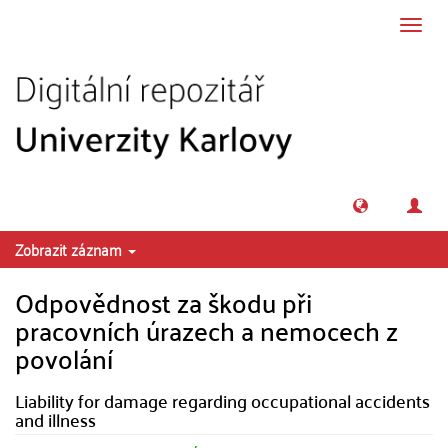
Přeskočit na obsah
Přepn
navig
Zobrazit záznam
Odpovědnost za škodu při
pracovních úrazech a nemocech z
povolání
Liability for damage regarding occupational accidents
and illness