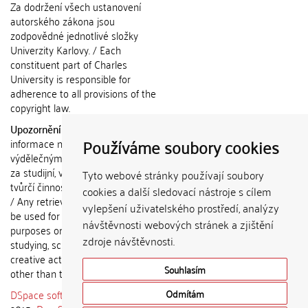
Za dodržení všech ustanovení
autorského zákona jsou
zodpovědné jednotlivé složky
Univerzity Karlovy. / Each
constituent part of Charles
University is responsible for
adherence to all provisions of the
copyright law.
Upozornění / Notice:
Získané
Používáme soubory cookies
informace nemohou být použity k
výdělečným účelům nebo vydávány
za studijní, vědeckou nebo jinou
Tyto webové stránky používají soubory
tvůrčí činnost jiné osoby než autora.
cookies a další sledovací nástroje s cílem
/ Any retrieved information shall not
vylepšení uživatelského prostředí, analýzy
be used for any commercial
návštěvnosti webových stránek a zjištění
purposes or claimed as results of
zdroje návštěvnosti.
studying, scientific or any other
creative activities of any person
Souhlasím
other than the author.
DSpace software
copyright © 2002-
Odmítám