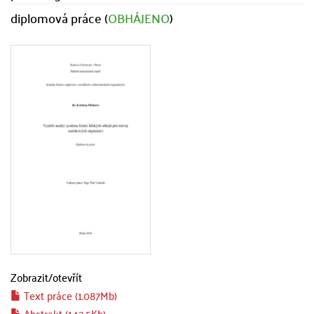
diplomová práce (
OBHÁJENO
)
Zobrazit/
otevřít
Text práce (1.087Mb)
Abstrakt (143.5Kb)