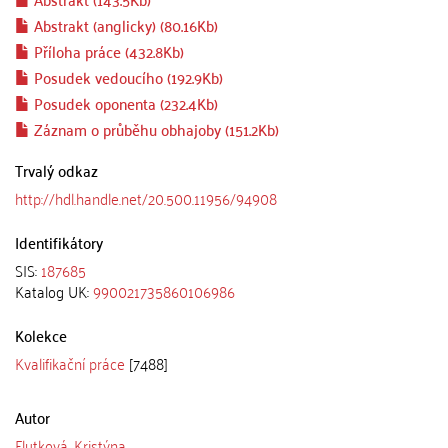
Abstrakt (anglicky) (80.16Kb)
Příloha práce (432.8Kb)
Posudek vedoucího (192.9Kb)
Posudek oponenta (232.4Kb)
Záznam o průběhu obhajoby (151.2Kb)
Trvalý odkaz
http://hdl.handle.net/20.500.11956/94908
Identifikátory
SIS:
187685
Katalog UK:
990021735860106986
Kolekce
Kvalifikační práce
[7488]
Autor
Flutková, Kristýna