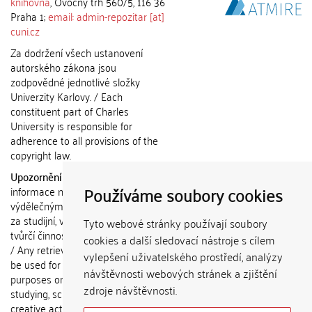
knihovna
, Ovocný trh 560/5, 116 36
Praha 1;
email: admin-repozitar [at]
cuni.cz
Za dodržení všech ustanovení
autorského zákona jsou
zodpovědné jednotlivé složky
Univerzity Karlovy. / Each
constituent part of Charles
University is responsible for
adherence to all provisions of the
copyright law.
Upozornění / Notice:
Získané
Používáme soubory cookies
informace nemohou být použity k
výdělečným účelům nebo vydávány
za studijní, vědeckou nebo jinou
Tyto webové stránky používají soubory
tvůrčí činnost jiné osoby než autora.
cookies a další sledovací nástroje s cílem
/ Any retrieved information shall not
vylepšení uživatelského prostředí, analýzy
be used for any commercial
návštěvnosti webových stránek a zjištění
purposes or claimed as results of
zdroje návštěvnosti.
studying, scientific or any other
creative activities of any person