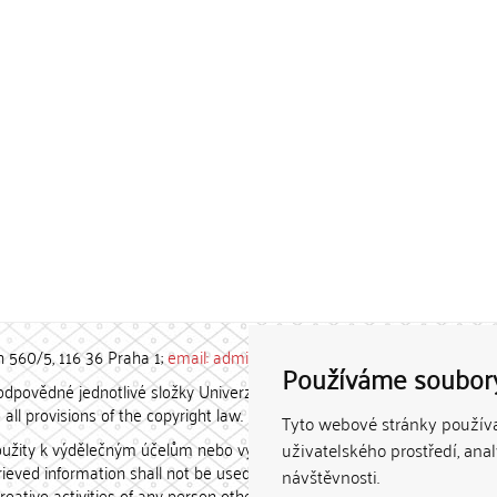
h 560/5, 116 36 Praha 1;
email: admin-repozitar [at] cuni.cz
Používáme soubor
povědné jednotlivé složky Univerzity Karlovy. / Each constituent
all provisions of the copyright law.
Tyto webové stránky používaj
užity k výdělečným účelům nebo vydávány za studijní, vědeckou
uživatelského prostředí, ana
etrieved information shall not be used for any commercial purposes
návštěvnosti.
creative activities of any person other than the author.