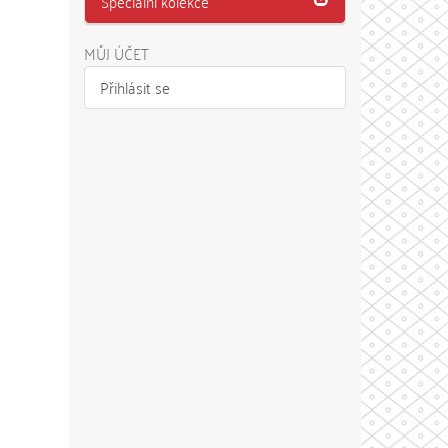
Speciální kolekce
MŮJ ÚČET
Přihlásit se