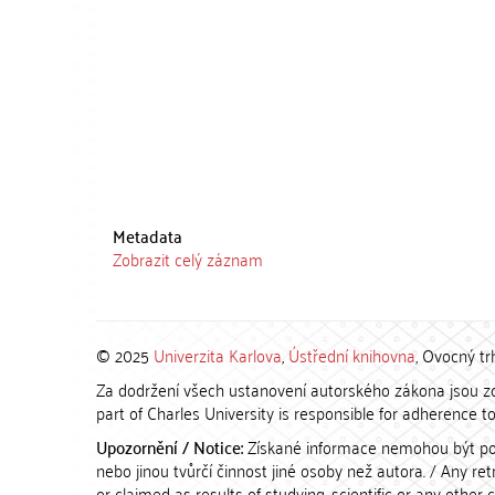
Metadata
Zobrazit celý záznam
© 2025
Univerzita Karlova
,
Ústřední knihovna
, Ovocný tr
Za dodržení všech ustanovení autorského zákona jsou zod
part of Charles University is responsible for adherence to 
Upozornění / Notice:
Získané informace nemohou být po
nebo jinou tvůrčí činnost jiné osoby než autora. / Any r
or claimed as results of studying, scientific or any other 