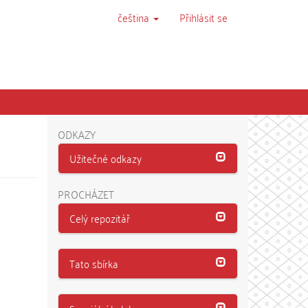
čeština
Přihlásit se
ODKAZY
Užitečné odkazy
PROCHÁZET
Celý repozitář
Tato sbírka