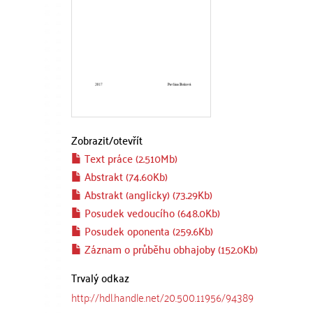
Zobrazit/
otevřít
Text práce (2.510Mb)
Abstrakt (74.60Kb)
Abstrakt (anglicky) (73.29Kb)
Posudek vedoucího (648.0Kb)
Posudek oponenta (259.6Kb)
Záznam o průběhu obhajoby (152.0Kb)
Trvalý odkaz
http://hdl.handle.net/20.500.11956/94389