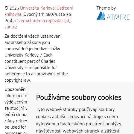
© 2025
Univerzita Karlova
,
Ústřední
Theme by
knihovna
, Ovocný trh 560/5, 116 36
Praha 1;
email: admin-repozitar [at]
cuni.cz
Za dodržení všech ustanovení
autorského zákona jsou
zodpovědné jednotlivé složky
Univerzity Karlovy. / Each
constituent part of Charles
University is responsible for
adherence to all provisions of the
copyright law.
Upozornění / Notice:
Získané
Používáme soubory cookies
informace nemohou být použity k
výdělečným účelům nebo vydávány
za studijní, vědeckou nebo jinou
Tyto webové stránky používají soubory
tvůrčí činnost jiné osoby než autora.
cookies a další sledovací nástroje s cílem
/ Any retrieved information shall not
vylepšení uživatelského prostředí, analýzy
be used for any commercial
návštěvnosti webových stránek a zjištění
purposes or claimed as results of