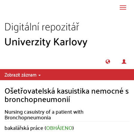
Přeskočit na obsah
Přepn
navig
Zobrazit záznam
Ošetřovatelská kasuistika nemocné s
bronchopneumonií
Nursing casuistry of a patient with
Bronchopneumonia
bakalářská práce (
OBHÁJENO
)